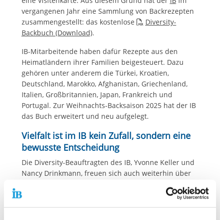
eine Visitenkarte. Aus diesem Grund hat der
IB
im
vergangenen Jahr eine Sammlung von Backrezepten
zusammengestellt: das kostenlose
Diversity-
Backbuch (Download)
.
IB-Mitarbeitende haben dafür Rezepte aus den
Heimatländern ihrer Familien beigesteuert. Dazu
gehören unter anderem die Türkei, Kroatien,
Deutschland, Marokko, Afghanistan, Griechenland,
Italien, Großbritannien, Japan, Frankreich und
Portugal. Zur Weihnachts-Backsaison 2025 hat der IB
das Buch erweitert und neu aufgelegt.
Vielfalt ist im IB kein Zufall, sondern eine
bewusste Entscheidung
Die Diversity-Beauftragten des IB, Yvonne Keller und
Nancy Drinkmann, freuen sich auch weiterhin über
neue Rezeptideen aus aller Welt. Genauso
willkommen sind selbstverständlich Fotos vom
Backen und den fertigen Plätzchen.