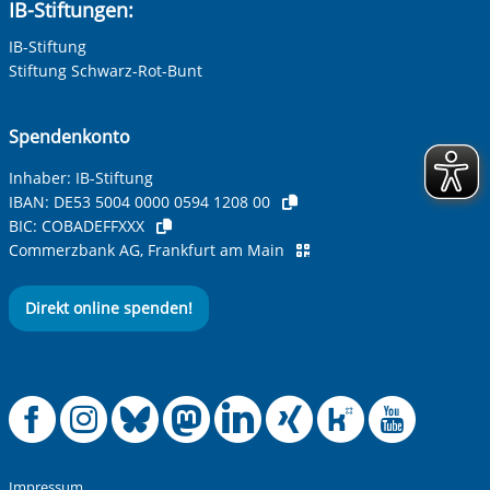
IB-Stiftungen:
IB-Stiftung
Stiftung Schwarz-Rot-Bunt
Spendenkonto
Inhaber: IB-Stiftung
IBAN:
DE53 5004 0000 0594 1208 00
BIC:
COBADEFFXXX
Commerzbank AG, Frankfurt am Main
Direkt online spenden!
Offizielle Facebook
Offizielle Instag
Offizielle Blue
Offizielle M
Offizielle
Offiziel
Offiz
Off
Impressum