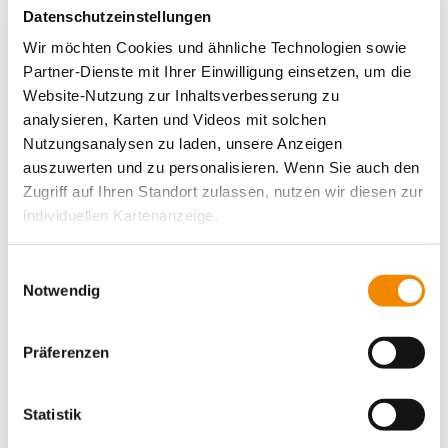
Datenschutzeinstellungen
Wir möchten Cookies und ähnliche Technologien sowie
Ich bin persönlich ein großer Freund
Partner-Dienste mit Ihrer Einwilligung einsetzen, um die
von gut gemachten
Website-Nutzung zur Inhaltsverbesserung zu
Weihnachtsplätzchen. Vor allem mag
analysieren, Karten und Videos mit solchen
ich es dabei, Neues auszuprobieren.
Nutzungsanalysen zu laden, unsere Anzeigen
Deshalb freut es mich um so mehr,
auszuwerten und zu personalisieren. Wenn Sie auch den
Zugriff auf Ihren Standort zulassen, nutzen wir diesen zur
dass der IB dieses Diversity-Backbuch
individuellen Kartenanzeige.
erstellt und nun aktualisiert hat.
Vielfalt ist bei uns kein Zufall,
Soweit es für diese Zwecke erforderlich ist, erhalten
Einwilligungsauswahl
sondern eine bewusste Entscheidung.
unsere Partner Daten wie Ihre IP-Adresse und
Notwendig
verarbeiten diese zusammen mit Daten von anderen
Thiemo Fojkar, Vorstandsvorsitzender des
Websites. Die Partner erkennen mitunter auch, wenn Sie
IB
Präferenzen
zum Website-Besuch verschiedene Geräte verwenden,
und verknüpfen die Daten geräteübergreifend. Dabei
kann die Datenübertragung in Drittländer (insb. die USA)
Statistik
Kontaktdaten unseres Presseteams
nicht ausgeschlossen werden. Dort ist kein der EU