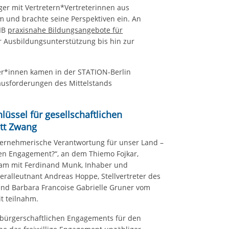
räger mit Vertretern*Vertreterinnen aus
 und brachte seine Perspektiven ein. An
 IB
praxisnahe Bildungsangebote für
 Ausbildungsunterstützung bis hin zur
ler*innen kamen in der STATION-Berlin
ausforderungen des Mittelstands
.
lüssel für gesellschaftlichen
tt Zwang
ternehmerische Verantwortung für unser Land –
ligen Engagement?“, an dem Thiemo Fojkar,
sam mit Ferdinand Munk, Inhaber und
ralleutnant Andreas Hoppe, Stellvertreter des
nd Barbara Francoise Gabrielle Gruner vom
t teilnahm.
 bürgerschaftlichen Engagements für den