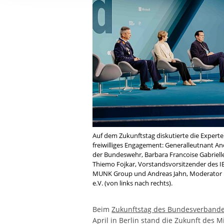
Ihre etwaige Einwilligung e
der von Ihnen aufgerufene
aufgrund berechtigter Inte
Auf dem Zukunftstag diskutierte die Expe
freiwilliges Engagement: Generalleutnant An
der Bundeswehr, Barbara Francoise Gabriell
Thiemo Fojkar, Vorstandsvorsitzender des I
MUNK Group und Andreas Jahn, Moderator u
e.V. (von links nach rechts).
Beim
Zukunftstag des Bundesverbandes
April in Berlin stand die Zukunft des 