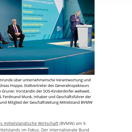
rstreckt sich nicht auf notwendige Cookies, die erforderlich zur B
n und somit gewünschten Website-Funktionen sind. Diese Cooki
ressen und daher unabhängig von einer Einwilligung.
rtenrunde über unternehmerische Verantwortung und
dreas Hoppe, Stellvertreter des Generalinspekteurs
e Gruner, Vorständin der SOS-Kinderdörfer weltweit,
B, Ferdinand Munk, Inhaber und Geschäftsführer der
nd Mitglied der Geschäftsleitung Mittelstand BVMW
 mittelständische Wirtschaft
(BVMW) am 9.
Mittelstands im Fokus. Der Internationale Bund