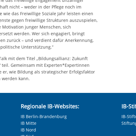
e das freiwillige Engagement unzähliger
aft nicht – weder in der Pflege noch im
 wie das Freiwillige Soziale Jahr leisten einen
ienste gegen freiwillige Strukturen auszuspielen,
e Motivation junger Menschen, sich
rsetzt werden. Wer sich engagiert, bringt
en zurück – und verdient dafür Anerkennung,
olitische Unterstützung.“
lk mit dem Titel „Bildungsallianz: Zukunft
“ teil. Gemeinsam mit Experten*Expertinnen
er, wie Bildung als strategischer Erfolgsfaktor
en werden kann.
Regionale IB-Websites:
IB-St
IB Berlin-Brandenburg
IB-Stif
IB Mitte
Stiftu
IB Nord