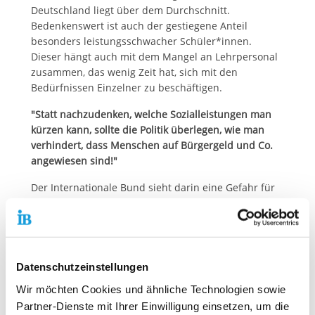
Deutschland liegt über dem Durchschnitt.
Bedenkenswert ist auch der gestiegene Anteil
besonders leistungsschwacher Schüler*innen.
Dieser hängt auch mit dem Mangel an Lehrpersonal
zusammen, das wenig Zeit hat, sich mit den
Bedürfnissen Einzelner zu beschäftigen.
"Statt nachzudenken, welche Sozialleistungen man
kürzen kann, sollte die Politik überlegen, wie man
verhindert, dass Menschen auf Bürgergeld und Co.
angewiesen sind!"
Der Internationale Bund sieht darin eine Gefahr für
den gesellschaftlichen Zusammenhalt und den
Wirtschaftsstandort. Schließlich wird einer immer
größer werdenden Gruppe junger Menschen auf
diese Weise wichtige soziale Teilhabe verwehrt
–
beispielsweise in Form von besser bezahlter Arbeit.
Datenschutzeinstellungen
Dies hat gleichzeitig Nachteile für deutsche
Wir möchten Cookies und ähnliche Technologien sowie
Unternehmen, denen somit viele potenzielle
Partner-Dienste mit Ihrer Einwilligung einsetzen, um die
Fachkräfte verlorengehen.