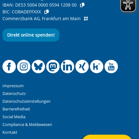
IBAN:
DE53 5004 0000 0594 1208 00
BIC:
COBADEFFXXX
Commerzbank AG, Frankfurt am Main
Direkt online spenden!
Offizielle Facebook
Offizielle Instag
Offizielle Blue
Offizielle M
Offizielle
Offiziel
Offiz
Off
Impressum
Datenschutz
Datenschutzeinstellungen
Barrierefreiheit
Social Media
Compliance & Meldewesen
Kontakt