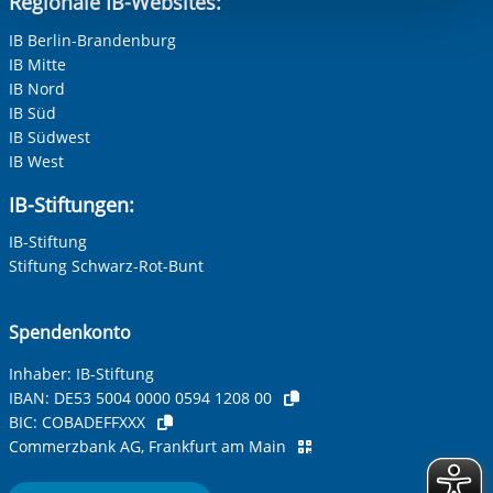
Regionale IB-Websites:
berechtigter Interessen und daher unabhängig von einer
Einwilligung.
IB Berlin-Brandenburg
IB Mitte
IB Nord
IB Süd
IB Südwest
IB West
IB-Stiftungen:
IB-Stiftung
Stiftung Schwarz-Rot-Bunt
Spendenkonto
Inhaber: IB-Stiftung
IBAN:
DE53 5004 0000 0594 1208 00
BIC:
COBADEFFXXX
Commerzbank AG, Frankfurt am Main