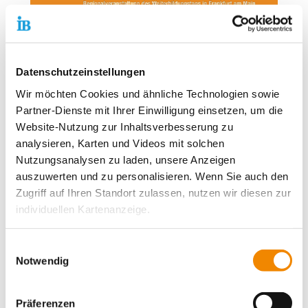
Datenschutzeinstellungen
Wir möchten Cookies und ähnliche Technologien sowie
Kontaktdaten unseres Presseteams
Partner-Dienste mit Ihrer Einwilligung einsetzen, um die
Website-Nutzung zur Inhaltsverbesserung zu
Dirk Altbürger
analysieren, Karten und Videos mit solchen
Pressesprecher
Nutzungsanalysen zu laden, unsere Anzeigen
Telefon:
+49 69 94545-107
auszuwerten und zu personalisieren. Wenn Sie auch den
E-Mail schreiben
Zugriff auf Ihren Standort zulassen, nutzen wir diesen zur
Matthias Schwerdtfeger
individuellen Kartenanzeige.
Stellvertretender Pressesprecher
Telefon:
+49 69 94545-108
Soweit es für diese Zwecke erforderlich ist, erhalten
Einwilligungsauswahl
E-Mail schreiben
unsere Partner Daten wie Ihre IP-Adresse und
Notwendig
verarbeiten diese zusammen mit Daten von anderen
Angelika Bieck
Websites. Die Partner erkennen mitunter auch, wenn Sie
Stellvertretende Pressesprecherin
Präferenzen
zum Website-Besuch verschiedene Geräte verwenden,