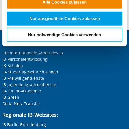
Alle Cookies zulassen
alle Cookie-Kategorien auswählen. Sie können mittels
nachfolgender Buttons über Ihre Einwilligung für diese
Kontaktformular öffnen
Zwecke entscheiden und Ihre erteilte Einwilligung stets
Nur ausgewählte Cookies zulassen
für die Zukunft widerrufen. Bitte beachten Sie: Ihre
etwaige Einwilligung erstreckt sich nicht auf notwendige
Nur notwendige Cookies verwenden
Cookies, die erforderlich zur Bereitstellung der von Ihnen
Zentrale IB-Websites:
aufgerufenen und somit gewünschten Website-
Funktionen sind. Diese Cookies setzen wir aufgrund
Die Internationale Arbeit des IB
IB-Personalentwicklung
berechtigter Interessen und daher unabhängig von einer
IB-Schulen
Einwilligung.
IB-Kindertageseinrichtungen
IB-Freiwilligendienste
IB-Jugendmigrationsdienste
IB-Online-Akademie
IB-Green
Delta-Netz Transfer
Regionale IB-Websites:
IB Berlin-Brandenburg