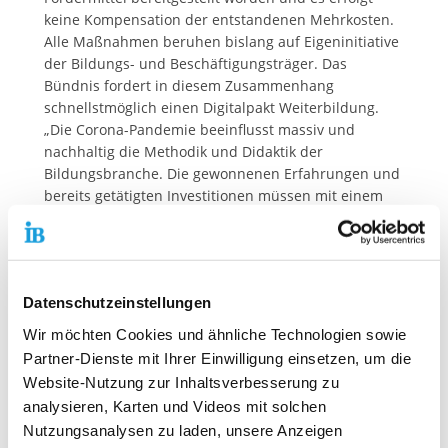
keine Kompensation der entstandenen Mehrkosten.
Alle Maßnahmen beruhen bislang auf Eigeninitiative
der Bildungs- und Beschäftigungsträger. Das
Bündnis fordert in diesem Zusammenhang
schnellstmöglich einen Digitalpakt Weiterbildung.
„Die Corona-Pandemie beeinflusst massiv und
nachhaltig die Methodik und Didaktik der
Bildungsbranche. Die gewonnenen Erfahrungen und
bereits getätigten Investitionen müssen mit einem
Digitalpakt Weiterbildung unterstützt und ausgebaut
werden“, fordert Bündnis-Sprecher Dietmar Schlömp.
Bei der Ausgestaltung des Digitalpakts müssen Staat,
Unternehmen, Bildungs- und Beschäftigungsträger,
Datenschutzeinstellungen
Sprachschulen und Teilnehmer einbezogen werden.
"Mit den Experten*Expertinnen des BBB und des IB
Wir möchten Cookies und ähnliche Technologien sowie
werden wir mit Hochdruck an der Weiterentwicklung
Partner-Dienste mit Ihrer Einwilligung einsetzen, um die
des Digitalpakts Weiterbildung arbeiten", so der BBB-
Website-Nutzung zur Inhaltsverbesserung zu
Vorsitzende und IB-Vorstandsvorsitzende Thiemo
analysieren, Karten und Videos mit solchen
Fojkar. "Wir bleiben an dem Thema dran, denn die
Nutzungsanalysen zu laden, unsere Anzeigen
Digitalisierung spielt bei Weiterbildungsträgern auch