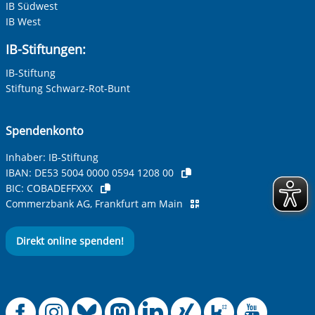
IB Südwest
IB West
IB-Stiftungen:
IB-Stiftung
Stiftung Schwarz-Rot-Bunt
Spendenkonto
Inhaber: IB-Stiftung
IBAN:
DE53 5004 0000 0594 1208 00
BIC:
COBADEFFXXX
Commerzbank AG, Frankfurt am Main
Direkt online spenden!
Offizielle Facebook
Offizielle Instag
Offizielle Blue
Offizielle M
Offizielle
Offiziel
Offiz
Off