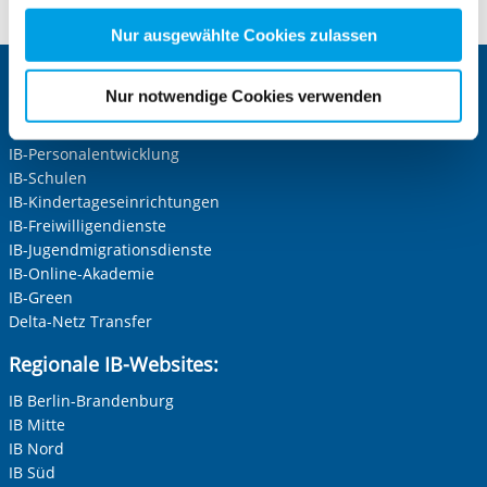
nachfolgender Buttons über Ihre Einwilligung für diese
Zwecke entscheiden und Ihre erteilte Einwilligung stets
Nur ausgewählte Cookies zulassen
für die Zukunft widerrufen. Bitte beachten Sie: Ihre
etwaige Einwilligung erstreckt sich nicht auf notwendige
Zentrale IB-Websites:
Nur notwendige Cookies verwenden
Cookies, die erforderlich zur Bereitstellung der von Ihnen
Die Internationale Arbeit des IB
aufgerufenen und somit gewünschten Website-
IB-Personalentwicklung
Funktionen sind. Diese Cookies setzen wir aufgrund
IB-Schulen
berechtigter Interessen und daher unabhängig von einer
IB-Kindertageseinrichtungen
Einwilligung.
IB-Freiwilligendienste
IB-Jugendmigrationsdienste
IB-Online-Akademie
IB-Green
Delta-Netz Transfer
Regionale IB-Websites:
IB Berlin-Brandenburg
IB Mitte
IB Nord
IB Süd