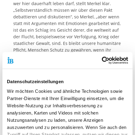
wer hier dauerhaft leben darf, stellt Merkel klar.
„Selbstverständlich müssen wir über diesen Pakt
debattieren und diskutieren“, so Merkel, „aber wenn
statt mit Argumenten mit Emotionen gearbeitet wird,
ist das ein Schlag ins Gesicht derer, die weltweit auf
der Flucht, beispielsweise vor Verfolgung, Krieg oder
staatlicher Gewalt, sind. Es bleibt unsere humanitäre
Pflicht, Menschen Schutz zu gewähren, wenn ihr
Leben und ihre Gesundheit gefährdet sind.“
Deshalb begrüßt der IB auch ausdrücklich den
Vorschlag der Vereinten Nationen, zum ersten Mal
ein gemeinsames, weltweit geltendes Abkommen für
Datenschutzeinstellungen
sichere, geordnete und geregelte Migration zu
Wir möchten Cookies und ähnliche Technologien sowie
formulieren.
Partner-Dienste mit Ihrer Einwilligung einsetzen, um die
Website-Nutzung zur Inhaltsverbesserung zu
Pressekontakt:
Dirk Altbürger
analysieren, Karten und Videos mit solchen
Tel. 069 94545112 u. 0171 5124323
Nutzungsanalysen zu laden, unsere Anzeigen
dirk.altbuerger@ib.de
auszuwerten und zu personalisieren. Wenn Sie auch den
Zugriff auf Ihren Standort zulassen, nutzen wir diesen zur