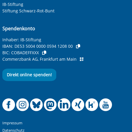
IB-Stiftung
Stiftung Schwarz-Rot-Bunt
Spendenkonto
Inhaber: IB-Stiftung
IBAN:
DE53 5004 0000 0594 1208 00
BIC:
COBADEFFXXX
Commerzbank AG, Frankfurt am Main
Direkt online spenden!
Offizielle Facebook
Offizielle Instag
Offizielle Blue
Offizielle M
Offizielle
Offiziel
Offiz
Off
Impressum
Datenschutz