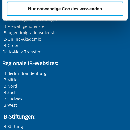
Die Internationale Arbeit des IB
etwaige Einwilligung erstreckt sich nicht auf notwendige
IB-Personalentwicklung
Nur notwendige Cookies verwenden
Cookies, die erforderlich zur Bereitstellung der von Ihnen
IB-Schulen
aufgerufenen und somit gewünschten Website-
IB-Kindertageseinrichtungen
IB-Freiwilligendienste
Funktionen sind. Diese Cookies setzen wir aufgrund
IB-Jugendmigrationsdienste
berechtigter Interessen und daher unabhängig von einer
IB-Online-Akademie
Einwilligung.
IB-Green
Delta-Netz Transfer
Regionale IB-Websites:
IB Berlin-Brandenburg
IB Mitte
IB Nord
IB Süd
IB Südwest
IB West
IB-Stiftungen:
IB-Stiftung