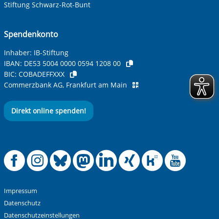
Stiftung Schwarz-Rot-Bunt
Spendenkonto
Inhaber: IB-Stiftung
IBAN:
DE53 5004 0000 0594 1208 00
BIC:
COBADEFFXXX
Commerzbank AG, Frankfurt am Main
Direkt online spenden!
Offizielle Facebook
Offizielle Instag
Offizielle Blue
Offizielle M
Offizielle
Offiziel
Offiz
Off
Impressum
Datenschutz
Datenschutzeinstellungen