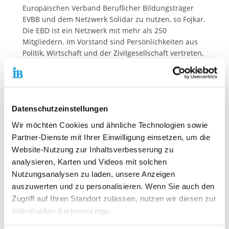
Europäischen Verband Beruflicher Bildungsträger
EVBB und dem Netzwerk Solidar zu nutzen, so Fojkar.
Die EBD ist ein Netzwerk mit mehr als 250
Mitgliedern. Im Vorstand sind Persönlichkeiten aus
Politik, Wirtschaft und der Zivilgesellschaft vertreten,
unter anderen als Vizepräsidenten Manuel Sarrazin,
Sprecher für Osteuropapolitik der
Bundestagsfraktion von Bündnis 90/Die Grünen und
der europapolitischen Sprecher der SPD-
Datenschutzeinstellungen
Bundestagsfraktion, Christian Petry und der Sprecher
der EVP-Fraktion im Europaparlament, Michael
Wir möchten Cookies und ähnliche Technologien sowie
Gahler. Die EBD bringt sich mit Stellungnahmen und
Partner-Dienste mit Ihrer Einwilligung einsetzen, um die
Positionspapieren aktiv immer wieder aktiv in
Website-Nutzung zur Inhaltsverbesserung zu
europapolitische Diskussion ein.
analysieren, Karten und Videos mit solchen
Nutzungsanalysen zu laden, unsere Anzeigen
auszuwerten und zu personalisieren. Wenn Sie auch den
Kontaktdaten unseres Presseteams
Zugriff auf Ihren Standort zulassen, nutzen wir diesen zur
individuellen Kartenanzeige.
Dirk Altbürger
Pressesprecher