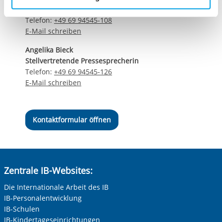
Cookies, die erforderlich zur Bereitstellung der von Ihnen
Stellvertretender Pressesprecher
aufgerufenen und somit gewünschten Website-
Telefon:
+49 69 94545-108
Funktionen sind. Diese Cookies setzen wir aufgrund
E-Mail schreiben
berechtigter Interessen und daher unabhängig von einer
Angelika Bieck
Einwilligung.
Stellvertretende Pressesprecherin
Telefon:
+49 69 94545-126
E-Mail schreiben
Kontaktformular öffnen
Zentrale IB-Websites:
Die Internationale Arbeit des IB
IB-Personalentwicklung
IB-Schulen
IB-Kindertageseinrichtungen