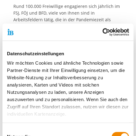
Rund 100.000 Freiwillige engagieren sich jährlich im
FSJ, FÖJ und BFD, viele von ihnen sind in
Arbeitsfeldern tätig, die in der Pandemiezeit als
„systemrelevant“ eingestuft wurden. Diese Zeit hat
besonders deutlich gemacht, dass
Freiwilligendienstleistende einen unverzichtbaren
Beitrag bei der Bewältigung der Krise leisten. Daher
unterstützt der Internationale Bund den Aktionstag
Datenschutzeinstellungen
und ruft zur aktiven Teilnahme auf.
Wir möchten Cookies und ähnliche Technologien sowie
Partner-Dienste mit Ihrer Einwilligung einsetzen, um die
Über den Internationalen Bund:
Website-Nutzung zur Inhaltsverbesserung zu
Der Internationale Bund (IB) ist mit mehr als 14.000
analysieren, Karten und Videos mit solchen
Mitarbeitenden einer der großen Dienstleister in der
Nutzungsanalysen zu laden, unsere Anzeigen
Jugend-, Sozial- und Bildungsarbeit in Deutschland.
auszuwerten und zu personalisieren. Wenn Sie auch den
Er unterstützt Kinder, Jugendliche, Erwachsene und
Zugriff auf Ihren Standort zulassen, nutzen wir diesen zur
Senioren*Seniorinnen dabei, ein
individuellen Kartenanzeige.
selbstverantwortetes Leben zu führen – unabhängig
von ihrer Herkunft, Religion oder Weltanschauung.
Soweit es für diese Zwecke erforderlich ist, erhalten
Sein Leitsatz „Menschsein stärken“ ist für die
Einwilligungsauswahl
unsere Partner Daten wie Ihre IP-Adresse und