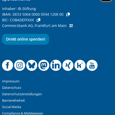
Inhaber: IB-Stiftung
IBAN:
DE53 5004 0000 0594 1208 00
BIC:
COBADEFFXXX
Commerzbank AG, Frankfurt am Main
Direkt online spenden!
Offizielle Facebook
Offizielle Instag
Offizielle Blue
Offizielle M
Offizielle
Offiziel
Offiz
Off
Impressum
Datenschutz
Datenschutzeinstellungen
Barrierefreiheit
Social Media
Compliance & Meldewesen