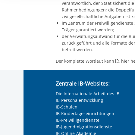
Ihre etwaige Einwilligung e
verantwortlich, der Staat sichert di
Rahmenbedingungen; die Doppelfun
der von Ihnen aufgerufene
zivilgesellschaftliche Aufgaben ist k
aufgrund berechtigter Inte
im Zentrum der Freiwilligendienste
Träger garantiert werden;
der Verwaltungsaufwand für die Bu
zurück geführt und alle Formate de
befreit werden.
Der komplette Wortlaut kann
hier
he
Zentrale IB-Websites:
Die Internationale Arbeit des IB
IB-Personalentwicklung
IB-Schulen
IB-Kindertageseinrichtungen
IB-Freiwilligendienste
IB-Jugendmigrationsdienste
IB-Online-Akademie