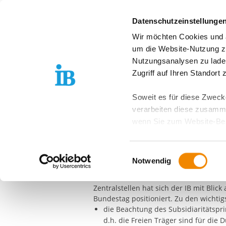
Springe zum Inhalt
Datenschutzeinstellunge
Wir möchten Cookies und ä
Über uns
Stand
um die Website-Nutzung zu
Nutzungsanalysen zu lade
Zugriff auf Ihren Standort
09.04.2013
Soweit es für diese Zwecke
Freiwilligendien
verarbeiten diese zusamme
wenn Sie zum Website-Bes
geräteübergreifend. Dabei 
Gemeinsame Positionen der nicht-staatliche
ausgeschlossen werden. Do
Einwilligungsauswahl
zusätzlichen Risiken für I
Bundestagswahl 2013
Notwendig
Gemeinsam mit dem DRK, der AWO, der
Weitere Details finden Sie
Zentralstellen hat sich der IB mit Bl
Sie möchten, dass alle Web
Bundestag positioniert. Zu den wichti
Kategorien auswählen. Sie 
die Beachtung des Subsidiaritätspri
Zwecke entscheiden und Ihre
d.h. die Freien Träger sind für die 