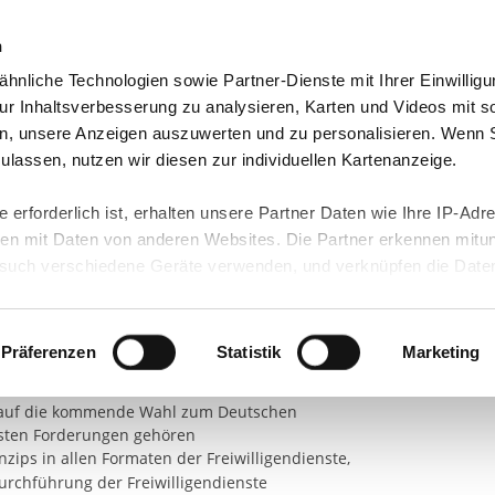
n
hnliche Technologien sowie Partner-Dienste mit Ihrer Einwilligu
orte & Angebote
Presse & Themen
Jobs & Karriere
r Inhaltsverbesserung zu analysieren, Karten und Videos mit s
n, unsere Anzeigen auszuwerten und zu personalisieren. Wenn 
 zulassen, nutzen wir diesen zur individuellen Kartenanzeige.
 erforderlich ist, erhalten unsere Partner Daten wie Ihre IP-Adr
ste stärken!
n mit Daten von anderen Websites. Die Partner erkennen mitun
uch verschiedene Geräte verwenden, und verknüpfen die Date
kann die Datenübertragung in Drittländer (insb. die USA) nicht
n Zentralstellen in den Freiwilligendiensten zur
rt ist kein der EU gleichwertiges Datenschutzniveau gewährlei
hre Daten führen kann.
Präferenzen
Statistik
Marketing
 Caritas, dem Paritätischen und anderen
 in unseren
Datenschutzhinweisen
und in unserer
Cookie-Über
ick auf die kommende Wahl zum Deutschen
site-Funktionen für diese Zwecke aktiviert sind, müssen Sie al
gsten Forderungen gehören
können mittels nachfolgender Buttons über Ihre Einwilligung für
nzips in allen Formaten der Freiwilligendienste,
 erteilte Einwilligung stets für die Zukunft widerrufen. Bitte be
Durchführung der Freiwilligendienste