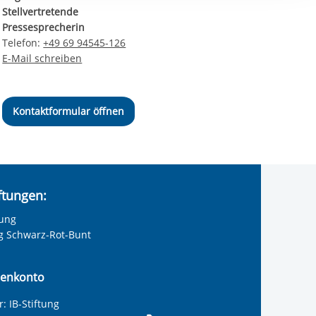
ereitstellung
Stellvertretende
es setzen wir
Pressesprecherin
Telefon:
+49 69 94545-126
E-Mail schreiben
Kontaktformular öffnen
iftungen:
tung
ng Schwarz-Rot-Bunt
enkonto
: IB-Stiftung