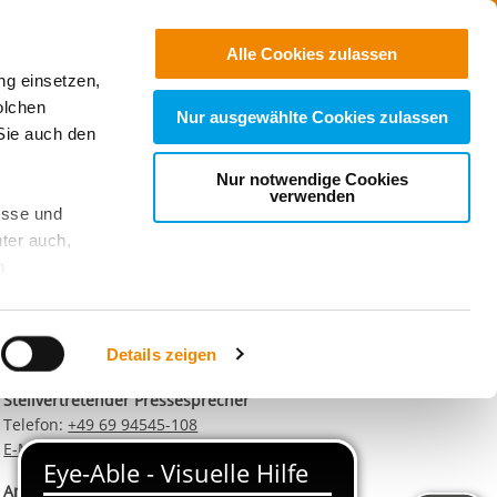
Jobs
Suchen
Alle Cookies zulassen
ng einsetzen,
Spenden
olchen
Nur ausgewählte Cookies zulassen
Sie auch den
Nur notwendige Cookies
Kontaktdaten unseres
verwenden
esse und
Presseteams
ter auch,
Dirk Altbürger
n
Pressesprecher
Telefon:
+49 69 94545-107
stet, was zu
E-Mail schreiben
Details zeigen
Matthias Schwerdtfeger
Stellvertretender Pressesprecher
sicht
. Wenn
Telefon:
+49 69 94545-108
le Cookie-
E-Mail schreiben
 diese
achten Sie:
Angelika Bieck