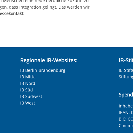
en Menschen eine neue berufliche Zukunft zu
en, dass Integration gelingt. Das werden wir
essekontakt:
Regionale IB-Websites:
IB-St
IB Berlin-Brandenburg
IB-Stif
IB Mitte
Stiftu
IB Nord
IB Süd
Spend
IB Südwest
IB West
Inhaber
IBAN:
D
BIC:
CO
Commer