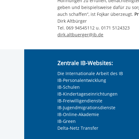
Hoffnungen zu erfüllen, benachteiligt
geben und beispielsweise dafür zu sorg
auch schaffen“, ist Fojkar überzeugt.
Pr
Dirk Altbürger
Tel. 069 94545112 u. 0171 5124323
dirk.altbuerger@ib.de
Zentrale IB-Websites:
Die Internationale Arbeit des IB
IB-Personalentwicklung
IB-Schulen
IB-Kindertageseinrichtungen
IB-Freiwilligendienste
IB-Jugendmigrationsdienste
IB-Online-Akademie
IB-Green
Delta-Netz Transfer