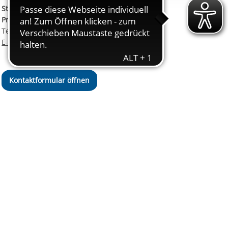
ereitstellung
Stellvertretende
es setzen wir
Pressesprecherin
Telefon:
+49 69 94545-126
E-Mail schreiben
Kontaktformular öffnen