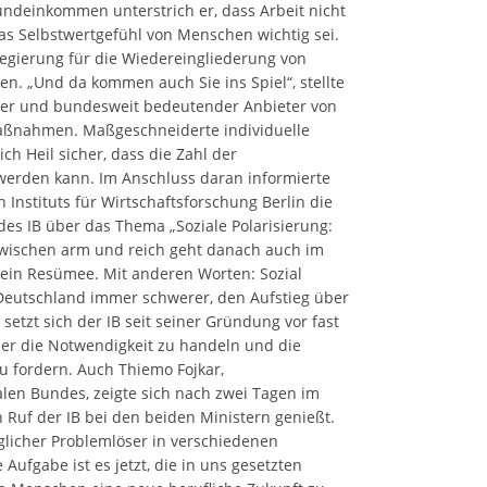
ndeinkommen unterstrich er, dass Arbeit nicht
das Selbstwertgefühl von Menschen wichtig sei.
sregierung für die Wiedereingliederung von
en. „Und da kommen auch Sie ins Spiel“, stellte
großer und bundesweit bedeutender Anbieter von
maßnahmen. Maßgeschneiderte individuelle
ch Heil sicher, dass die Zahl der
 werden kann. Im Anschluss daran informierte
 Instituts für Wirtschaftsforschung Berlin die
des IB über das Thema „Soziale Polarisierung:
wischen arm und reich geht danach auch im
sein Resümee. Mit anderen Worten: Sozial
Deutschland immer schwerer, den Aufstieg über
setzt sich der IB seit seiner Gründung vor fast
hier die Notwendigkeit zu handeln und die
 fordern. Auch Thiemo Fojkar,
alen Bundes, zeigte sich nach zwei Tagen im
n Ruf der IB bei den beiden Ministern genießt.
glicher Problemlöser in verschiedenen
Aufgabe ist es jetzt, die in uns gesetzten