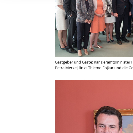
Ihre etwaige Einwilligung e
der von Ihnen aufgerufene
aufgrund berechtigter Inte
Gastgeber und Gäste: Kanzleramtsminister H
Petra Merkel, links Thiemo Fojkar und die G