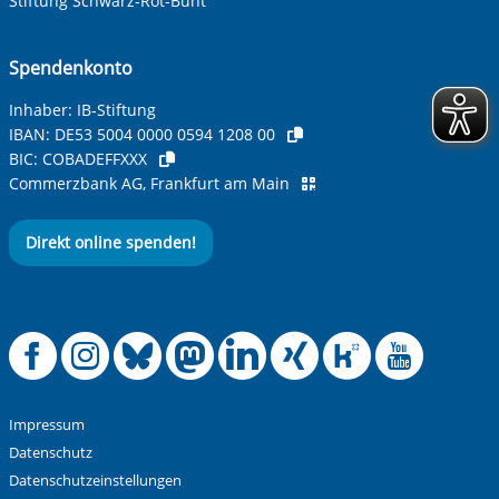
Stiftung Schwarz-Rot-Bunt
Spendenkonto
Inhaber: IB-Stiftung
IBAN:
DE53 5004 0000 0594 1208 00
BIC:
COBADEFFXXX
Commerzbank AG, Frankfurt am Main
Direkt online spenden!
Offizielle Facebook
Offizielle Instag
Offizielle Blue
Offizielle M
Offizielle
Offiziel
Offiz
Off
Impressum
Datenschutz
Datenschutzeinstellungen