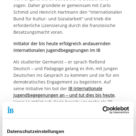
zogen. Daher gründete er gemeinsam mit Carlo
Schmid und Heinrich Hartmann den "Internationalen
Bund für Kultur- und Sozialarbeit“ und trieb die
erforderliche Lizensierung durch die französische
Besatzungsmacht voran.
Initiator der bis heute erfolgreich andauernden
internationalen Jugendbegegnungen im IB
Als studierter Germanist – er sprach fließend
Deutsch – und Pädagoge gelang es ihm, mit jungen
Deutschen ins Gespräch zu kommen und sie für ein
demokratisches Engagement zu begeistern. Auf
seine Initiative hin bot der
IB internationale
Jugendbegegenungen an – und tut dies bis heute
.
Henri Humblot sah darin bereits vor mehr als 70
Jahren die Chance, den kulturellen und
intellektuellen Horizont junger Menschen Richtung
Europa zu erweitern.
Datenschutzeinstellungen
"Der Internationale Bund profitiert noch immer vom