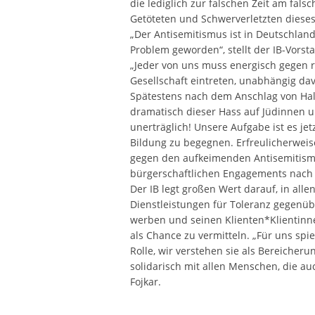
die lediglich zur falschen Zeit am fal
Getöteten und Schwerverletzten dieses
„Der Antisemitismus ist in Deutschlan
Problem geworden“, stellt der IB-Vorst
„Jeder von uns muss energisch gegen 
Gesellschaft eintreten, unabhängig dav
Spätestens nach dem Anschlag von Hall
dramatisch dieser Hass auf Jüdinnen u
unerträglich! Unsere Aufgabe ist es je
Bildung zu begegnen. Erfreulicherwei
gegen den aufkeimenden Antisemitismus
bürgerschaftlichen Engagements nach 
Der IB legt großen Wert darauf, in a
Dienstleistungen für Toleranz gegenü
werben und seinen Klienten*Klientinn
als Chance zu vermitteln. „Für uns spie
Rolle, wir verstehen sie als Bereicheru
solidarisch mit allen Menschen, die au
Fojkar.