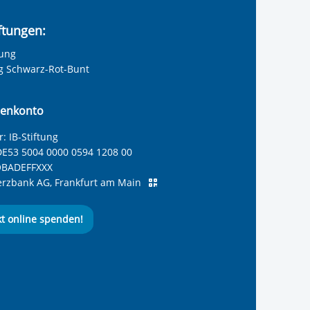
iftungen:
tung
ng Schwarz-Rot-Bunt
enkonto
: IB-Stiftung
E53 5004 0000 0594 1208 00
BADEFFXXX
zbank AG, Frankfurt am Main
kt online spenden!
ernationalen Bund
 Internationalen Bund
 Internationalen Bund
 des Internationalen B
e des Internationalen 
 des Internationalen Bu
Seite des International
ube-Kanal des Internat