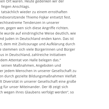
schen Ort waren. Heute gedenken wir der
 feigen Anschlags.
d tatsächlich wieder zu einem ernsthaften
andsvorsitzende Thiemo Fojkar entsetzt fest.
rechtsextreme Tendenzen in unserer
on, gegen wen sich diese Angriffe richten.
e wurde auf eindringliche Weise deutlich, wie
nd Juden in Deutschland enden kann. Das ist
tzt, dem mit Zivilcourage und Aufklärung durch
se stemmen sich viele Bürgerinnen und Bürger
 in Deutschland, zahlreiche Initiativen
dem Attentat von Halle belegen das.“
llen seinen Maßnahmen, Angeboten und
ber jedem Menschen in unserer Gesellschaft zu
en durch gezielte Bildungsmaßnahmen Vielfalt
lt Diversität in unserer Gesellschaft eine große
ng für unser Miteinander. Der IB zeigt sich
ch wegen ihres Glaubens verfolgt werden“, so