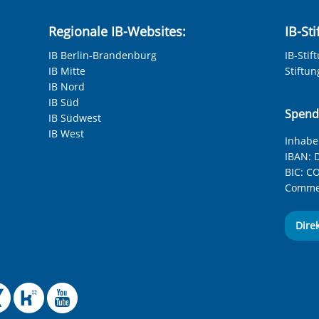
Regionale IB-Websites:
IB-St
IB Berlin-Brandenburg
IB-Stif
IB Mitte
Stiftu
IB Nord
IB Süd
Spend
IB Südwest
IB West
Inhaber
IBAN:
D
BIC:
CO
Commer
Dire
 Facebook-Seite des Int
le Instagram-Seite des
elle BlueSky-Seite des
izielle Mastodon-Seite
ffizielle LinkedIn-Seit
Offizielle Xing-Seite
Offizielle Kununu-
Offizieller YouT