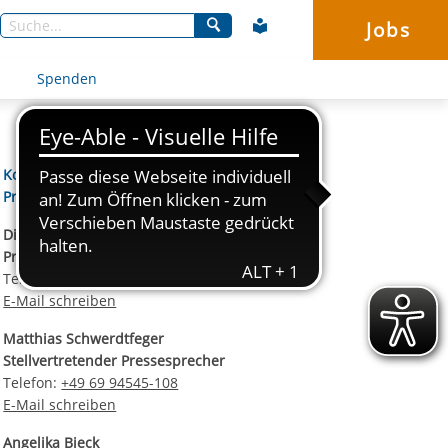
Jobs
Suchen
Spenden
Kontaktdaten unseres
Presseteams
Dirk Altbürger
Pressesprecher
Telefon:
+49 69 94545-107
E-Mail schreiben
Matthias Schwerdtfeger
Stellvertretender Pressesprecher
Telefon:
+49 69 94545-108
E-Mail schreiben
Angelika Bieck