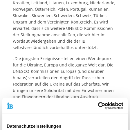
Kroatien, Lettland, Litauen, Luxemburg, Niederlande,
Norwegen, Österreich, Polen, Portugal, Rumänien,
Slowakei, Slowenien, Schweden, Schweiz, Türkei,
Ungarn und dem Vereinigten Königreich. Es wird
erwartet, dass sich weitere UNESCO-Kommissionen
der Stellungnahme anschließen, die wir hier im
Wortlaut wiedergeben und die der IB
selbstverständlich vorbehaltlos unterstützt:
„Die jüngsten Ereignisse stellen einen Wendepunkt
für die Ukraine, Europa und die ganze Welt dar. Die
UNESCO-Kommissionen Europas (und darüber
hinaus) verurteilen den Angriff der Russischen
Föderation auf die Ukraine auf das Schärfste. Wir
bringen unsere Solidarität mit den Einwohnerinnen
und Einwohnern der Ukraine zum Ausdruck,
einschließlich der Journalistinnen und Journalisten,
die aus dem Kriegsgebiet berichten, sowie mit den
Lehrkräften, Studierenden und Schülerinnen und
Schülern, die das Recht auf Bildung in Frieden
Datenschutzeinstellungen
haben. Wir unterstützen nachdrücklich unsere