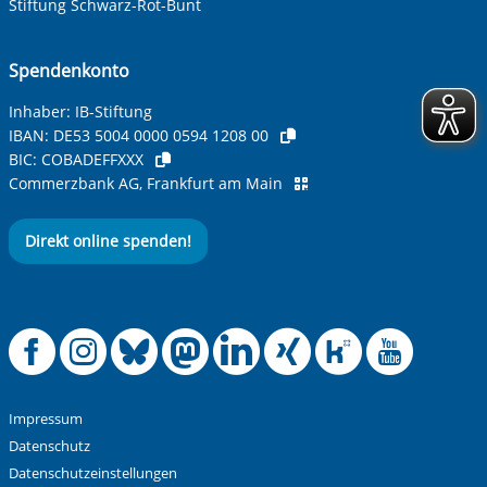
Stiftung Schwarz-Rot-Bunt
Spendenkonto
Inhaber: IB-Stiftung
IBAN:
DE53 5004 0000 0594 1208 00
BIC:
COBADEFFXXX
Commerzbank AG, Frankfurt am Main
Direkt online spenden!
Offizielle Facebook
Offizielle Instag
Offizielle Blue
Offizielle M
Offizielle
Offiziel
Offiz
Off
Impressum
Datenschutz
Datenschutzeinstellungen