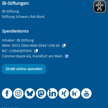
IB-Stiftungen:
IB-Stiftung
Stiftung Schwarz-Rot-Bunt
Spendenkonto
Inhaber: IB-Stiftung
IBAN:
DE53 5004 0000 0594 1208 00
BIC:
COBADEFFXXX
Commerzbank AG, Frankfurt am Main
Direkt online spenden!
Offizielle Facebook
Offizielle Instag
Offizielle Blue
Offizielle M
Offizielle
Offiziel
Offiz
Off