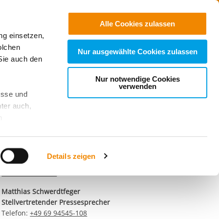
Jobs
Suchen
Alle Cookies zulassen
ng einsetzen,
Spenden
olchen
Nur ausgewählte Cookies zulassen
Sie auch den
Nur notwendige Cookies
verwenden
esse und
ter auch,
Kontaktdaten unseres
n
Presseteams
Dirk Altbürger
stet, was zu
Pressesprecher
Details zeigen
Telefon:
+49 69 94545-107
E-Mail schreiben
sicht
. Wenn
le Cookie-
Matthias Schwerdtfeger
 diese
Stellvertretender Pressesprecher
achten Sie:
Telefon:
+49 69 94545-108