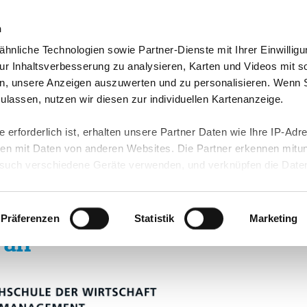
n
hnliche Technologien sowie Partner-Dienste mit Ihrer Einwilligu
orte & Angebote
Presse & Themen
Jobs & Karriere
r Inhaltsverbesserung zu analysieren, Karten und Videos mit s
n, unsere Anzeigen auszuwerten und zu personalisieren. Wenn 
 zulassen, nutzen wir diesen zur individuellen Kartenanzeige.
 erforderlich ist, erhalten unsere Partner Daten wie Ihre IP-Adr
n mit Daten von anderen Websites. Die Partner erkennen mitun
uch verschiedene Geräte verwenden, und verknüpfen die Date
ufsbegleitendes,
kann die Datenübertragung in Drittländer (insb. die USA) nicht
rt ist kein der EU gleichwertiges Datenschutzniveau gewährlei
iches Studium
hre Daten führen kann.
Präferenzen
Statistik
Marketing
 an
 in unseren
Datenschutzhinweisen
und in unserer
Cookie-Über
site-Funktionen für diese Zwecke aktiviert sind, müssen Sie al
können mittels nachfolgender Buttons über Ihre Einwilligung für
 erteilte Einwilligung stets für die Zukunft widerrufen. Bitte be