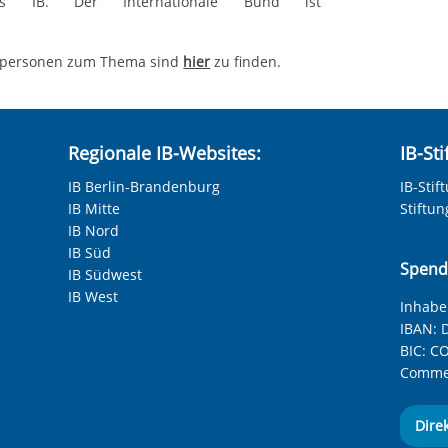
 des IB. Der Internationale Bund ist
chpersonen zum Thema sind
hier
zu finden.
Regionale IB-Websites:
IB-St
IB Berlin-Brandenburg
IB-Stif
IB Mitte
Stiftu
IB Nord
IB Süd
Spend
IB Südwest
IB West
Inhaber
IBAN:
D
BIC:
CO
Commer
Dire