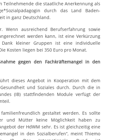
n Teilnehmende die staatliche Anerkennung als
goge*Sozialpädagogin durch das Land Baden-
eit in ganz Deutschland.
r. Wenn ausreichend Berufserfahrung sowie
angerechnet werden kann, ist eine Verkürzung
Dank kleiner Gruppen ist eine individuelle
ie Kosten liegen bei 350 Euro pro Monat.
ßnahme gegen den Fachkräftemangel in den
hrt dieses Angebot in Kooperation mit dem
 Gesundheit und Soziales durch. Durch die in
undes (IB) stattfindenden Module verfügt der
teil.
amilienfreundlich gestaltet werden. Es sollte
äter und Mütter keine Möglichkeit haben zu
ngebot der HdWM sehr. Es ist gleichzeitig eine
mangel in den Sozialberufen“, meint Thiemo