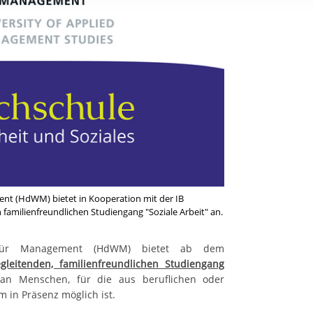
rstreckt sich nicht auf notwendige Cookies, die erforderlich zur B
n und somit gewünschten Website-Funktionen sind. Diese Cooki
ressen und daher unabhängig von einer Einwilligung.
ent (HdWM) bietet in Kooperation mit der IB
familienfreundlichen Studiengang "Soziale Arbeit" an.
 für Management (HdWM) bietet ab dem
gleitenden, familienfreundlichen Studiengang
 an Menschen, für die aus beruflichen oder
m in Präsenz möglich ist.