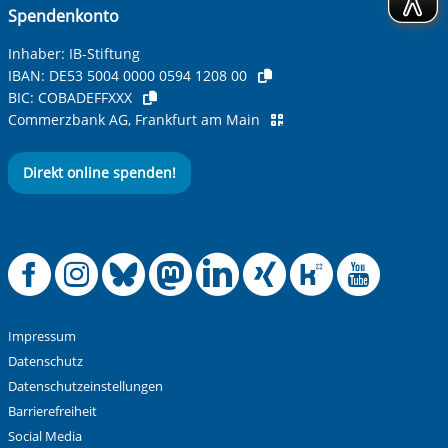
Spendenkonto
Inhaber: IB-Stiftung
IBAN:
DE53 5004 0000 0594 1208 00
BIC:
COBADEFFXXX
Commerzbank AG, Frankfurt am Main
Direkt online spenden!
Offizielle Facebook
Offizielle Instag
Offizielle Blue
Offizielle M
Offizielle
Offiziel
Offiz
Off
Impressum
Datenschutz
Datenschutzeinstellungen
Barrierefreiheit
Social Media