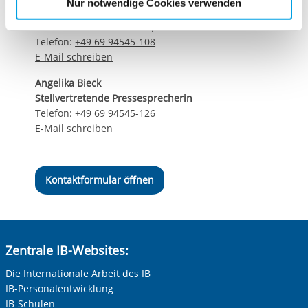
Nur notwendige Cookies verwenden
Matthias Schwerdtfeger
Cookies, die erforderlich zur Bereitstellung der von Ihnen
Stellvertretender Pressesprecher
aufgerufenen und somit gewünschten Website-
Telefon:
+49 69 94545-108
Funktionen sind. Diese Cookies setzen wir aufgrund
E-Mail schreiben
berechtigter Interessen und daher unabhängig von einer
Einwilligung.
Angelika Bieck
Stellvertretende Pressesprecherin
Telefon:
+49 69 94545-126
E-Mail schreiben
Kontaktformular öffnen
Zentrale IB-Websites:
Die Internationale Arbeit des IB
IB-Personalentwicklung
IB-Schulen