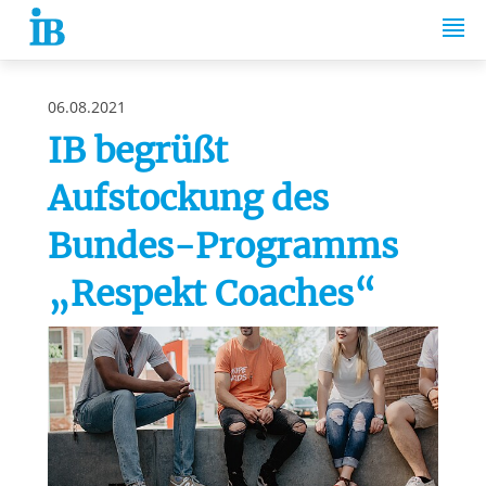
Springe zum Inhalt
06.08.2021
IB begrüßt
Aufstockung des
Bundes-Programms
„Respekt Coaches“