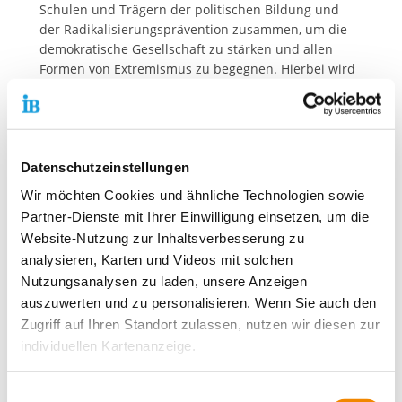
Schulen und Trägern der politischen Bildung und
der Radikalisierungsprävention zusammen, um die
demokratische Gesellschaft zu stärken und allen
Formen von Extremismus zu begegnen. Hierbei wird
sowohl zu den Themen Rassismus als auch zu
religiös oder politisch begründetem Extremismus
gearbeitet. Ziel ist es jeweils, eine Radikalisierung
der jungen Menschen von Anfang zu verhindern.
Datenschutzeinstellungen
Dies geschieht beispielsweise im Rahmen von
Wir möchten Cookies und ähnliche Technologien sowie
Theaterworkshops, kreativem Schreiben oder auch
Partner-Dienste mit Ihrer Einwilligung einsetzen, um die
Musikworkshops. Hier lernen Jugendliche, sich selbst
Website-Nutzung zur Inhaltsverbesserung zu
auszudrücken und die Sichtweise ihres Gegenübers
besser zu verstehen. „Um Stigmatisierung zu
analysieren, Karten und Videos mit solchen
vermeiden und dem primärpräventiven
Nutzungsanalysen zu laden, unsere Anzeigen
Arbeitsansatz gerecht zu werden, haben die
auszuwerten und zu personalisieren. Wenn Sie auch den
Maßnahmen immer alle Schüler*innen der
Zugriff auf Ihren Standort zulassen, nutzen wir diesen zur
kooperierenden Schulen im Blick. In den
individuellen Kartenanzeige.
Gruppenangeboten erleben die Jugendlichen
Selbstwirksamkeit und stärken ihre Abwehrkräfte
Soweit es für diese Zwecke erforderlich ist, erhalten
Einwilligungsauswahl
gegenüber menschenfeindlichen Weltbildern“, sagt