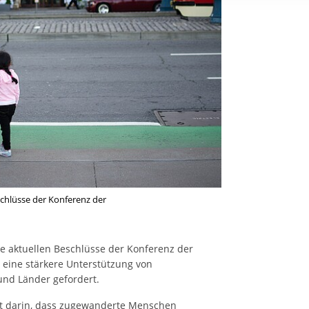
rstreckt sich nicht auf notwendige Cookies, die erforderlich zur B
n und somit gewünschten Website-Funktionen sind. Diese Cooki
ressen und daher unabhängig von einer Einwilligung.
schlüsse der Konferenz der
ie aktuellen Beschlüsse der Konferenz der
d eine stärkere Unterstützung von
nd Länder gefordert.
gt darin, dass zugewanderte Menschen