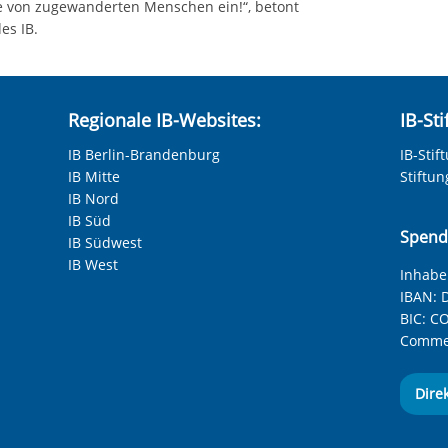
ge von zugewanderten Menschen ein!“, betont
es IB.
Regionale IB-Websites:
IB-St
IB Berlin-Brandenburg
IB-Stif
IB Mitte
Stiftu
IB Nord
IB Süd
Spend
IB Südwest
IB West
Inhaber
IBAN:
D
BIC:
CO
Commer
Dire