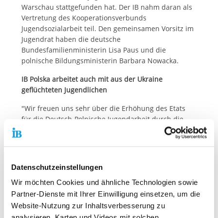
Warschau stattgefunden hat. Der IB nahm daran als
Vertretung des Kooperationsverbunds
Jugendsozialarbeit teil. Den gemeinsamen Vorsitz im
Jugendrat haben die deutsche
Bundesfamilienministerin Lisa Paus und die
polnische Bildungsministerin Barbara Nowacka.
IB Polska arbeitet auch mit aus der Ukraine
geflüchteten Jugendlichen
"Wir freuen uns sehr über die Erhöhung des Etats
für die Deutsch-Polnische Jugendarbeit durch die
neue Regierung in unserem Nachbarland. Der IB
Polska arbeitet bereits seit vielen Jahren erfolgreich
in diesem Bereich - unter anderem übrigens mit aus
der Ukraine nach Polen geflüchteten Jugendlichen",
Datenschutzeinstellungen
so Thiemo Fojkar, Vorstandsvorsitzender des IB.
Wir möchten Cookies und ähnliche Technologien sowie
Neben dem Etat sowie dem Jahresplan für 2024
Partner-Dienste mit Ihrer Einwilligung einsetzen, um die
stimmten die Ratsmitglieder in Warschau unter
Website-Nutzung zur Inhaltsverbesserung zu
anderem über Thema und Konzeption des nächsten
analysieren, Karten und Videos mit solchen