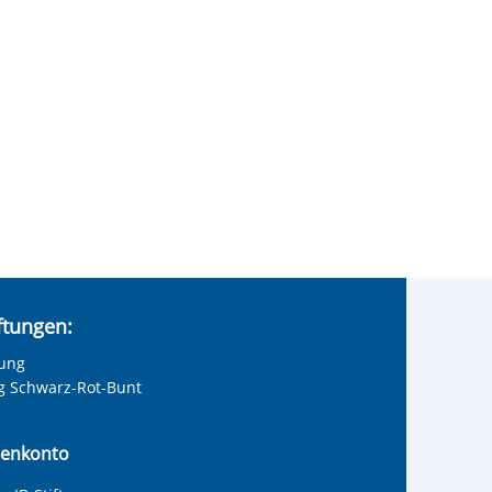
iftungen:
tung
ng Schwarz-Rot-Bunt
enkonto