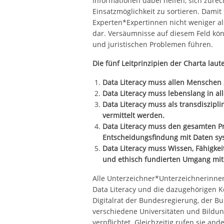
Informationen dabei helfen, sich zure
Einsatzmöglichkeit zu sortieren. Damit 
Experten*Expertinnen nicht weniger a
dar. Versäumnisse auf diesem Feld kö
und juristischen Problemen führen.
Die fünf Leitprinzipien der Charta laut
Data Literacy muss allen Menschen 
Data Literacy muss lebenslang in al
Data Literacy muss als transdiszip
vermittelt werden.
Data Literacy muss den gesamten Pr
Entscheidungsfindung mit Daten sy
Data Literacy muss Wissen, Fähigke
und ethisch fundierten Umgang mit
Alle Unterzeichner*Unterzeichnerinnen
Data Literacy und die dazugehörigen 
Digitalrat der Bundesregierung, der B
verschiedene Universitäten und Bildun
verpflichtet. Gleichzeitig rufen sie an