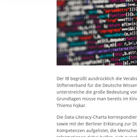
Ihre etwaige Einwilligung e
der von Ihnen aufgerufene
aufgrund berechtigter Inte
Der IB begrüßt ausdrücklich die Verab
Stifterverband für die Deutsche Wisse
unterstreiche die große Bedeutung von
Grundlagen müsse man bereits im Kinde
Thiemo Fojkar.
Die Data-Literacy-Charta korrespondie
sowie mit der Berliner Erklärung zur Dig
Kompetenzen aufgelistet, die Menschen