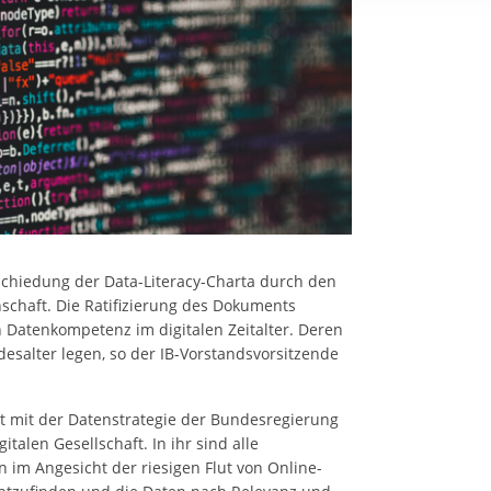
rstreckt sich nicht auf notwendige Cookies, die erforderlich zur B
n und somit gewünschten Website-Funktionen sind. Diese Cooki
ressen und daher unabhängig von einer Einwilligung.
schiedung der Data-Literacy-Charta durch den
nschaft. Die Ratifizierung des Dokuments
 Datenkompetenz im digitalen Zeitalter. Deren
salter legen, so der IB-Vorstandsvorsitzende
rt mit der Datenstrategie der Bundesregierung
italen Gesellschaft. In ihr sind alle
 im Angesicht der riesigen Flut von Online-