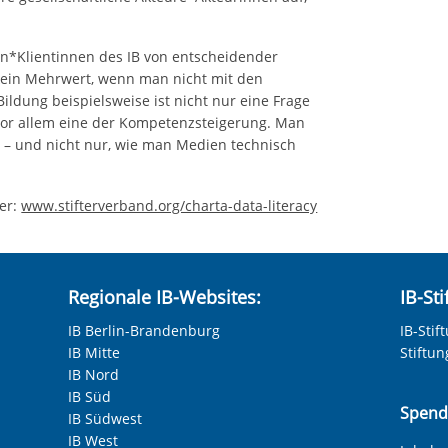
ten*Klientinnen des IB von entscheidender
t kein Mehrwert, wenn man nicht mit den
ldung beispielsweise ist nicht nur eine Frage
or allem eine der Kompetenzsteigerung. Man
t – und nicht nur, wie man Medien technisch
er:
www.stifterverband.org/charta-data-literacy
Regionale IB-Websites:
IB-St
IB Berlin-Brandenburg
IB-Stif
IB Mitte
Stiftu
IB Nord
IB Süd
Spend
IB Südwest
IB West