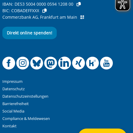
IBAN:
DE53 5004 0000 0594 1208 00
BIC:
COBADEFFXXX
Commerzbank AG, Frankfurt am Main
Direkt online spenden!
Offizielle Facebook
Offizielle Instag
Offizielle Blue
Offizielle M
Offizielle
Offiziel
Offiz
Off
Impressum
Datenschutz
Datenschutzeinstellungen
Barrierefreiheit
Social Media
Compliance & Meldewesen
Kontakt