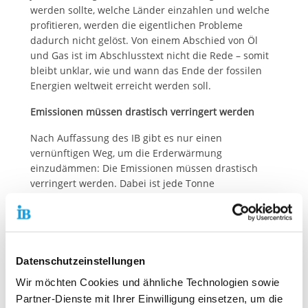
werden sollte, welche Länder einzahlen und welche
profitieren, werden die eigentlichen Probleme
dadurch nicht gelöst. Von einem Abschied von Öl
und Gas ist im Abschlusstext nicht die Rede – somit
bleibt unklar, wie und wann das Ende der fossilen
Energien weltweit erreicht werden soll.
Emissionen müssen drastisch verringert werden
Nach Auffassung des IB gibt es nur einen
vernünftigen Weg, um die Erderwärmung
einzudämmen: Die Emissionen müssen drastisch
verringert werden. Dabei ist jede Tonne
Treibhausgase, die vermieden wird, der beste
Klimaschutz. Um die Folgen des Klimawandels in
handhabbaren Grenzen zu halten, muss der Einsatz
fossiler Energien schnellstmöglich enden.
Datenschutzeinstellungen
„Der Weg zur Klimaneutralität ist das Gebot der
Wir möchten Cookies und ähnliche Technologien sowie
Stunde, denn die Zukunft der nächsten Generationen
Partner-Dienste mit Ihrer Einwilligung einsetzen, um die
steht auf dem Spiel“, sagt Thiemo Fojkar,