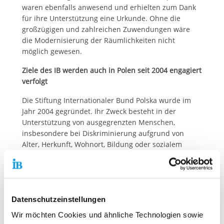
waren ebenfalls anwesend und erhielten zum Dank
für ihre Unterstützung eine Urkunde. Ohne die
großzügigen und zahlreichen Zuwendungen wäre
die Modernisierung der Räumlichkeiten nicht
möglich gewesen.
Ziele des IB werden auch in Polen seit 2004 engagiert
verfolgt
Die Stiftung Internationaler Bund Polska wurde im
Jahr 2004 gegründet. Ihr Zweck besteht in der
Unterstützung von ausgegrenzten Menschen,
insbesondere bei Diskriminierung aufgrund von
Alter, Herkunft, Wohnort, Bildung oder sozialem
Status.
Dazu setzt der Internationale Bund in Polen
verschiedene Projekte in den Bereichen
Freiwilligenarbeit, Sozialarbeit, Bildung, Berufliche
Datenschutzeinstellungen
Aktivierung und Seniorenbetreuung um. Betroffene
Wir möchten Cookies und ähnliche Technologien sowie
werden in die Lage versetzt, eigenständig zu handeln