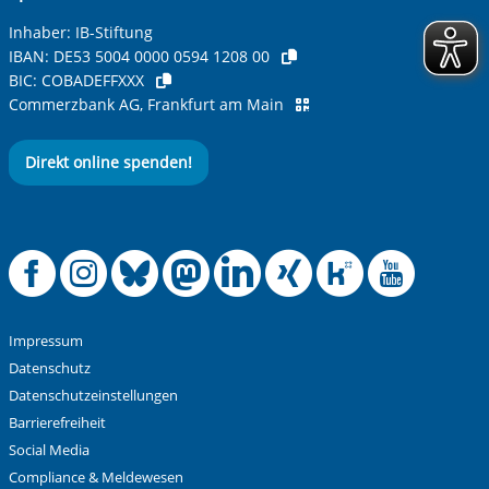
Inhaber: IB-Stiftung
IBAN:
DE53 5004 0000 0594 1208 00
BIC:
COBADEFFXXX
Commerzbank AG, Frankfurt am Main
Direkt online spenden!
Offizielle Facebook
Offizielle Instag
Offizielle Blue
Offizielle M
Offizielle
Offiziel
Offiz
Off
Impressum
Datenschutz
Datenschutzeinstellungen
Barrierefreiheit
Social Media
Compliance & Meldewesen