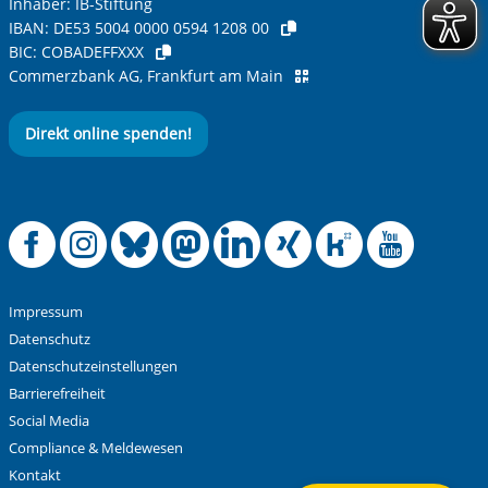
Inhaber: IB-Stiftung
IBAN:
DE53 5004 0000 0594 1208 00
BIC:
COBADEFFXXX
Commerzbank AG, Frankfurt am Main
Direkt online spenden!
Offizielle Facebook
Offizielle Instag
Offizielle Blue
Offizielle M
Offizielle
Offiziel
Offiz
Off
Impressum
Datenschutz
Datenschutzeinstellungen
Barrierefreiheit
Social Media
Compliance & Meldewesen
Kontakt