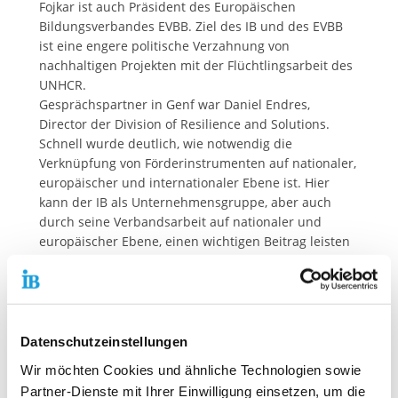
Fojkar ist auch Präsident des Europäischen
Bildungsverbandes EVBB. Ziel des IB und des EVBB
ist eine engere politische Verzahnung von
nachhaltigen Projekten mit der Flüchtlingsarbeit des
UNHCR.
Gesprächspartner in Genf war Daniel Endres,
Director der Division of Resilience and Solutions.
Schnell wurde deutlich, wie notwendig die
Verknüpfung von Förderinstrumenten auf nationaler,
europäischer und internationaler Ebene ist. Hier
kann der IB als Unternehmensgruppe, aber auch
durch seine Verbandsarbeit auf nationaler und
europäischer Ebene, einen wichtigen Beitrag leisten
und sein Dienstleistungsangebot auch für die
Bekämpfung von Fluchtursachen in den
Herkunftsländern nutzen. Ziel ist jetzt eine
strategische Kooperation zwischen der UN-
Flüchtlingshilfe und dem IB.
Datenschutzeinstellungen
„Wenn man alle Kräfte bündelt, können wir auch mit
Wir möchten Cookies und ähnliche Technologien sowie
begrenzten Möglichkeiten nachhaltig und erfolgreich
Partner-Dienste mit Ihrer Einwilligung einsetzen, um die
arbeiten“, so Fojkar.