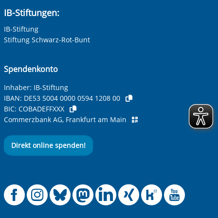
IB-Stiftungen:
IB-Stiftung
Stiftung Schwarz-Rot-Bunt
Spendenkonto
Inhaber: IB-Stiftung
IBAN:
DE53 5004 0000 0594 1208 00
BIC:
COBADEFFXXX
Commerzbank AG, Frankfurt am Main
Direkt online spenden!
Offizielle Facebook
Offizielle Instag
Offizielle Blue
Offizielle M
Offizielle
Offiziel
Offiz
Off