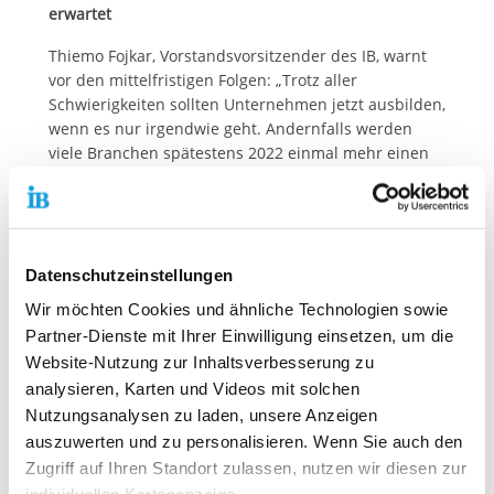
erwartet
Thiemo Fojkar, Vorstandsvorsitzender des IB, warnt
vor den mittelfristigen Folgen: „Trotz aller
Schwierigkeiten sollten Unternehmen jetzt ausbilden,
wenn es nur irgendwie geht. Andernfalls werden
viele Branchen spätestens 2022 einmal mehr einen
Fachkräftemangel beklagen. Selbstverständlich bleibt
auch der IB weiterhin Ausbildungsbetrieb.“
Laut Bundesagentur für Arbeit sind die Zahlen im
Bereich der erwerbstätigen Menschen in
Datenschutzeinstellungen
Deutschland – nach einem leichten Rückgang 2020 –
Wir möchten Cookies und ähnliche Technologien sowie
weitgehend stabil. Trotz unsicherer Lage ist die
Partner-Dienste mit Ihrer Einwilligung einsetzen, um die
Stimmung in der heimischen Wirtschaft
Website-Nutzung zur Inhaltsverbesserung zu
grundsätzlich positiv. Selbst konservative Prognosen
gehen noch für dieses Jahr von einem deutlichen
analysieren, Karten und Videos mit solchen
Aufschwung aus.
Nutzungsanalysen zu laden, unsere Anzeigen
auszuwerten und zu personalisieren. Wenn Sie auch den
Zugriff auf Ihren Standort zulassen, nutzen wir diesen zur