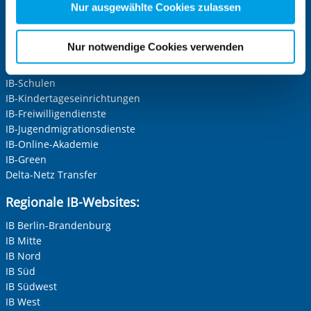
Zwecke entscheiden und Ihre erteilte Einwilligung stets
Nur ausgewählte Cookies zulassen
für die Zukunft widerrufen. Bitte beachten Sie: Ihre
Zentrale IB-Websites:
etwaige Einwilligung erstreckt sich nicht auf notwendige
Nur notwendige Cookies verwenden
Die Internationale Arbeit des IB
Cookies, die erforderlich zur Bereitstellung der von Ihnen
IB-Personalentwicklung
aufgerufenen und somit gewünschten Website-
IB-Schulen
Funktionen sind. Diese Cookies setzen wir aufgrund
IB-Kindertageseinrichtungen
berechtigter Interessen und daher unabhängig von einer
IB-Freiwilligendienste
Einwilligung.
IB-Jugendmigrationsdienste
IB-Online-Akademie
IB-Green
Delta-Netz Transfer
Regionale IB-Websites:
IB Berlin-Brandenburg
IB Mitte
IB Nord
IB Süd
IB Südwest
IB West