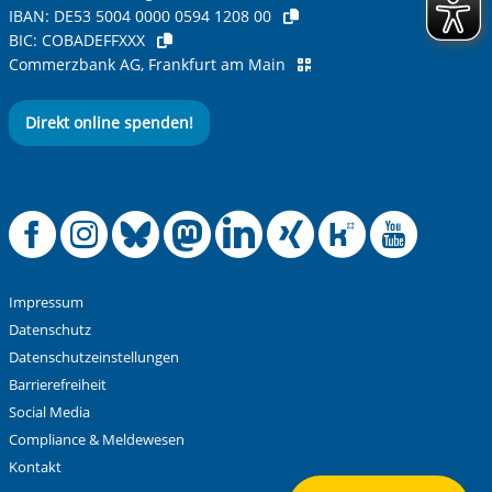
IBAN:
DE53 5004 0000 0594 1208 00
BIC:
COBADEFFXXX
Commerzbank AG, Frankfurt am Main
Direkt online spenden!
Offizielle Facebook
Offizielle Instag
Offizielle Blue
Offizielle M
Offizielle
Offiziel
Offiz
Off
Impressum
Datenschutz
Datenschutzeinstellungen
Barrierefreiheit
Social Media
Compliance & Meldewesen
Kontakt