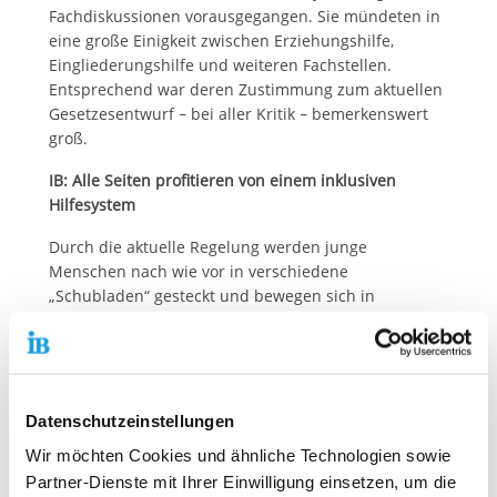
Fachdiskussionen vorausgegangen. Sie mündeten in
eine große Einigkeit zwischen Erziehungshilfe,
Eingliederungshilfe und weiteren Fachstellen.
Entsprechend war deren Zustimmung zum aktuellen
Gesetzesentwurf
bei aller Kritik
bemerkenswert
–
–
groß.
IB: Alle Seiten profitieren von einem inklusiven
Hilfesystem
Durch die aktuelle Regelung werden junge
Menschen nach wie vor in verschiedene
„Schubladen“ gesteckt und bewegen sich in
getrennten Unterstützungssystemen. Das stellt eine
unnötige Belastung für die Zielgruppen sowie die
zuständigen Sozialsysteme dar. Bei einer
bedarfsgerechten Umsetzung birgt das IKJHG die
Chance, fachlich gute, bedarfsgerechte Hilfen
Datenschutzeinstellungen
niederschwellig anzubieten und Bürokratie
Wir möchten Cookies und ähnliche Technologien sowie
abzubauen. Der IB weiß aus
seinen entsprechenden
Partner-Dienste mit Ihrer Einwilligung einsetzen, um die
Angeboten
, dass von einem inklusiven Hilfesystem