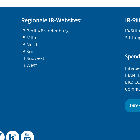
Regionale IB-Websites:
IB-St
IB Berlin-Brandenburg
IB-Stif
IB Mitte
Stiftu
IB Nord
IB Süd
Spend
IB Südwest
IB West
Inhaber
IBAN:
D
BIC:
CO
Commer
Dire
 Facebook-Seite des Int
le Instagram-Seite des
elle BlueSky-Seite des
izielle Mastodon-Seite
ffizielle LinkedIn-Seit
Offizielle Xing-Seite
Offizielle Kununu-
Offizieller YouT