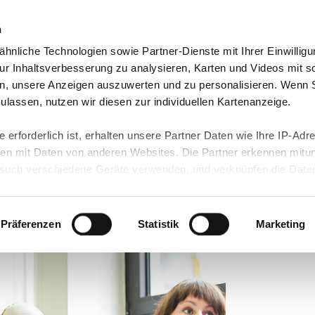
n
hnliche Technologien sowie Partner-Dienste mit Ihrer Einwilligu
orte & Angebote
Presse & Themen
Jobs & Karriere
r Inhaltsverbesserung zu analysieren, Karten und Videos mit s
n, unsere Anzeigen auszuwerten und zu personalisieren. Wenn 
 zulassen, nutzen wir diesen zur individuellen Kartenanzeige.
 erforderlich ist, erhalten unsere Partner Daten wie Ihre IP-Adr
n mit Daten von anderen Websites. Die Partner erkennen mitun
uch verschiedene Geräte verwenden, und verknüpfen die Date
gkeit im deutschen
kann die Datenübertragung in Drittländer (insb. die USA) nicht
rt ist kein der EU gleichwertiges Datenschutzniveau gewährlei
hre Daten führen kann.
Präferenzen
Statistik
Marketing
 in unseren
Datenschutzhinweisen
und in unserer
Cookie-Über
site-Funktionen für diese Zwecke aktiviert sind, müssen Sie al
können mittels nachfolgender Buttons über Ihre Einwilligung für
 erteilte Einwilligung stets für die Zukunft widerrufen. Bitte be