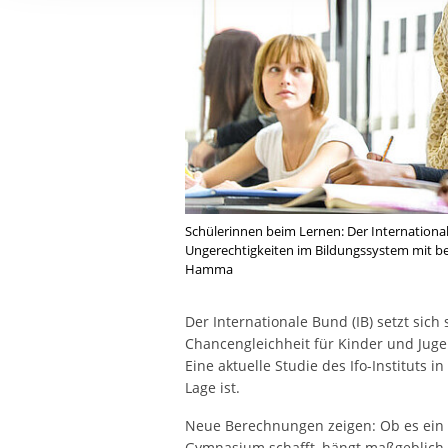
Ihre etwaige Einwilligung e
der von Ihnen aufgerufene
aufgrund berechtigter Inte
Schülerinnen beim Lernen: Der International
Ungerechtigkeiten im Bildungssystem mit b
Hamma
Der Internationale Bund (IB) setzt sic
Chancengleichheit für Kinder und Juge
Eine aktuelle Studie des Ifo-Instituts 
Lage ist.
Neue Berechnungen zeigen: Ob es ein 
Gymnasium schafft, hängt maßgeblich