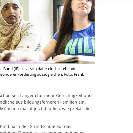
rstreckt sich nicht auf notwendige Cookies, die erforderlich zur B
n und somit gewünschten Website-Funktionen sind. Diese Cooki
ressen und daher unabhängig von einer Einwilligung.
e Bund (IB) setzt sich dafür ein, bestehende
esonderer Förderung auszugleichen. Foto: Frank
h schon seit Langem für mehr Gerechtigkeit und
ndliche aus bildungsferneren Familien ein.
in München macht jetzt deutlich, wie prekär die
Kind nach der Grundschule auf das
 mit dem Elternhaus zusammen, in dem es