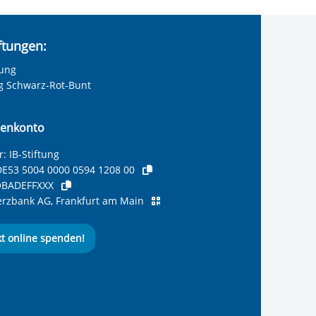
iftungen:
tung
ng Schwarz-Rot-Bunt
enkonto
: IB-Stiftung
E53 5004 0000 0594 1208 00
BADEFFXXX
zbank AG, Frankfurt am Main
kt online spenden!
ernationalen Bund
 Internationalen Bund
 Internationalen Bund
 des Internationalen B
e des Internationalen 
 des Internationalen Bu
Seite des International
ube-Kanal des Internat