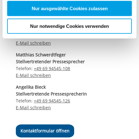
nachfolgender Buttons über Ihre Einwilligung für diese
Zwecke entscheiden und Ihre erteilte Einwilligung stets
Nur ausgewählte Cookies zulassen
Kontaktdaten unseres Presseteams
für die Zukunft widerrufen. Bitte beachten Sie: Ihre
Dirk Altbürger
etwaige Einwilligung erstreckt sich nicht auf notwendige
Nur notwendige Cookies verwenden
Pressesprecher
Cookies, die erforderlich zur Bereitstellung der von Ihnen
Telefon:
+49 69 94545-107
aufgerufenen und somit gewünschten Website-
E-Mail schreiben
Funktionen sind. Diese Cookies setzen wir aufgrund
berechtigter Interessen und daher unabhängig von einer
Matthias Schwerdtfeger
Einwilligung.
Stellvertretender Pressesprecher
Telefon:
+49 69 94545-108
E-Mail schreiben
Angelika Bieck
Stellvertretende Pressesprecherin
Telefon:
+49 69 94545-126
E-Mail schreiben
Kontaktformular öffnen