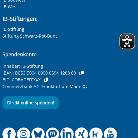
IB West
IB-Stiftungen:
IB-Stiftung
Stiftung Schwarz-Rot-Bunt
Spendenkonto
Inhaber: IB-Stiftung
IBAN:
DE53 5004 0000 0594 1208 00
BIC:
COBADEFFXXX
Commerzbank AG, Frankfurt am Main
Direkt online spenden!
Offizielle Facebook
Offizielle Instag
Offizielle Blue
Offizielle M
Offizielle
Offiziel
Offiz
Off