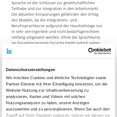
Sprache ist der Schlüssel zur gesellschaftlichen
Teilhabe und zur Integration in den Arbeitsmarkt.
Die aktuellen Einsparungen gefährden den Erfolg
des Modells, da die Integrations- und
Berufssprachkurse aufgrund der Haushaltslage nur
in sehr verringertem und nicht bedarfsgerechtem
Umfang umgesetzt werden. Ohne die Sprachkurse
im Gesamtprogramm Sprache bleibt jedoch vielen
Zugewanderten der Zugang zum Arbeitsmarkt
verwehrt – mit gravierenden Folgen für die
Fachkräftesicherung.
Datenschutzeinstellungen
Denn ohne Zuwanderung können wiederum viele
Vakanzen auf dem deutschen Arbeitsmarkt nicht
Wir möchten Cookies und ähnliche Technologien sowie
besetzt werden:
Bis 2040 sind jährlich etwa 288.000
Partner-Dienste mit Ihrer Einwilligung einsetzen, um die
Arbeitskräfte aus dem Ausland nötig
. Die
Website-Nutzung zur Inhaltsverbesserung zu
Einsparungen gefährden somit auch die
analysieren, Karten und Videos mit solchen
wirtschaftliche Zukunft Deutschlands.
Nutzungsanalysen zu laden, unsere Anzeigen
Das Positionspapier fordert daher die
auszuwerten und zu personalisieren. Wenn Sie auch den
uneingeschränkte Fortführung des
Zugriff auf Ihren Standort zulassen, nutzen wir diesen zur
„Gesamtprogramms Sprache“. Dazu gehört eine