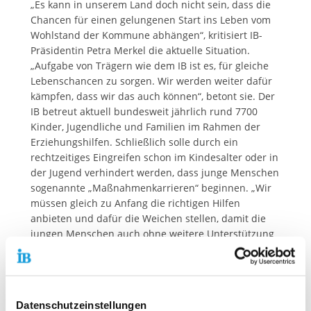
„Es kann in unserem Land doch nicht sein, dass die
Chancen für einen gelungenen Start ins Leben vom
Wohlstand der Kommune abhängen“, kritisiert IB-
Präsidentin Petra Merkel die aktuelle Situation.
„Aufgabe von Trägern wie dem IB ist es, für gleiche
Lebenschancen zu sorgen. Wir werden weiter dafür
kämpfen, dass wir das auch können“, betont sie. Der
IB betreut aktuell bundesweit jährlich rund 7700
Kinder, Jugendliche und Familien im Rahmen der
Erziehungshilfen. Schließlich solle durch ein
rechtzeitiges Eingreifen schon im Kindesalter oder in
der Jugend verhindert werden, dass junge Menschen
sogenannte „Maßnahmenkarrieren“ beginnen. „Wir
müssen gleich zu Anfang die richtigen Hilfen
anbieten und dafür die Weichen stellen, damit die
jungen Menschen auch ohne weitere Unterstützung
zurechtkommen können“, so Merkel. Wenn der
vorhandene Rechtsanspruch und das Wunsch- und
Wahlrecht der Eltern auch weiter respektiert und die
Erziehungshilfen weiterentwickelt werden sollen,
Datenschutzeinstellungen
müssen vor allem auch ärmere Kommunen in die