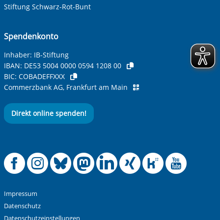
Stiftung Schwarz-Rot-Bunt
Spendenkonto
Inhaber: IB-Stiftung
IBAN:
DE53 5004 0000 0594 1208 00
BIC:
COBADEFFXXX
Commerzbank AG, Frankfurt am Main
Direkt online spenden!
Offizielle Facebook
Offizielle Instag
Offizielle Blue
Offizielle M
Offizielle
Offiziel
Offiz
Off
Impressum
Datenschutz
Datenschutzeinstellungen