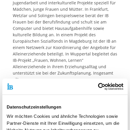
Jugendarbeit und interkulturelle Projekte speziell für
Mädchen, junge Frauen und Mütter. In Frankfurt,
Wetzlar und Solingen beispielsweise berät der IB
Frauen bei der Berufsfindung und schult sie am
Computer und bietet Hausaufgabenhilfe sowie
kulturelle Bildung an. In einem Projekt des
Europäischen Sozialfonds in Magdeburg ist der IB an
einem Netzwerk zur Koordinierung der Angebote für
Alleinerziehende beteiligt. In Wuppertal begleitet das
IB-Projekt „Frauen, Wohnen, Lernen“
Alleinerziehende in ihrem Erziehungsalltag und
unterstützt sie bei der Zukunftsplanung. Insgesamt
gilt:
auch Mädchen brauchen eine deutlich bessere
Bildung
Mädchen brauchen eine Kompetenzerweiterung
Datenschutzeinstellungen
in zukunftsorientierten Berufsfeldern
die Bildungsübergänge für Mädchen, junge
Wir möchten Cookies und ähnliche Technologien sowie
Frauen und Alleinerziehende müssen verbessert
Partner-Dienste mit Ihrer Einwilligung einsetzen, um die
werden.
Website-Nutzung zur Inhaltsverbesserung zu