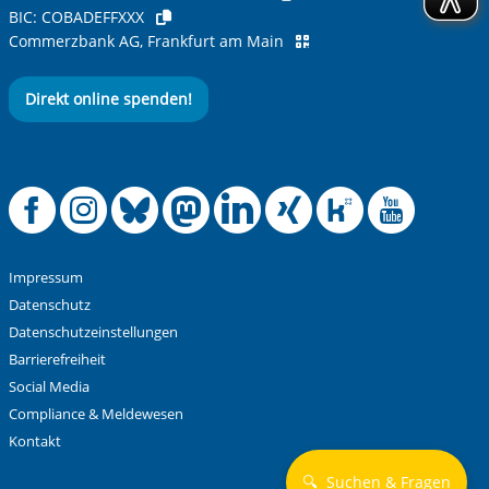
BIC:
COBADEFFXXX
Commerzbank AG, Frankfurt am Main
Direkt online spenden!
Offizielle Facebook
Offizielle Instag
Offizielle Blue
Offizielle M
Offizielle
Offiziel
Offiz
Off
Impressum
Datenschutz
Datenschutzeinstellungen
Barrierefreiheit
Social Media
Compliance & Meldewesen
Kontakt
🔍
Suchen & Fragen