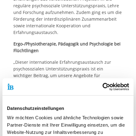
reguläre psychosoziale Unterstützungspraxis, Lehre
und Forschung aufzunehmen. Zudem ging es um die
Förderung der interdisziplinären Zusammenarbeit
sowie internationale Kooperation und
Erfahrungsaustausch.
Ergo-/Physiotherapie, Pädagogik und Psychologie bei
Flüchtlingen
„Dieser internationale Erfahrungsaustausch zur
psychosozialen Unterstützungspraxis ist ein
wichtiger Beitrag, um unsere Angebote für
Geflüchtete Menschen in Europa zu verbessern und
auszubauen“, bestätigt Karola Becker, Mitglied des IB
Vorstandes.
Das Projekt basiert auf den Erfahrungen, die in der
Datenschutzeinstellungen
Arbeit mit Flüchtlingen über verschiedene
Wir möchten Cookies und ähnliche Technologien sowie
Disziplinen wie Ergotherapie, Physiotherapie,
Partner-Dienste mit Ihrer Einwilligung einsetzen, um die
Pädagogik und Psychologie von 2018 bis 2020
Website-Nutzung zur Inhaltsverbesserung zu
gesammelt wurden. An dem Projekt waren auch HCI