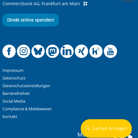
Commerzbank AG, Frankfurt am Main
Direkt online spenden!
Offizielle Facebook
Offizielle Instag
Offizielle Blue
Offizielle M
Offizielle
Offiziel
Offiz
Off
Impressum
Datenschutz
Datenschutzeinstellungen
Barrierefreiheit
Social Media
Compliance & Meldewesen
Kontakt
🔍
Suchen & Fragen