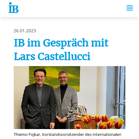
Springe zum Inhalt
26.01.2023
IB im Gespräch mit
Lars Castellucci
Thiemo Fojkar, Vorstandsvorsitzender des Internationalen