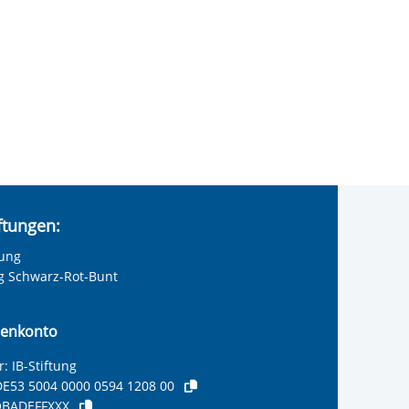
iftungen:
tung
ng Schwarz-Rot-Bunt
enkonto
: IB-Stiftung
E53 5004 0000 0594 1208 00
BADEFFXXX