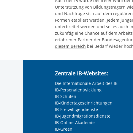
Auch der IB würde bei freier Wahl der
Unterstützung von Bildungsträgern wi
und Nachfrage sich auf dem regulären 
Formen etabliert werden. Jedem jung
unterbreitet werden und sei es auch i
zukünftig eine Chance auf dem Arbeits
erfahrener Partner der Bundesagentur f
diesem Bereich
bei Bedarf wieder hoc
Zentrale IB-Websites:
Die Internationale Arbeit des IB
IB-Personalentwicklung
IB-Schulen
IB-Kindertageseinrichtungen
IB-Freiwilligendienste
IB-Jugendmigrationsdienste
IB-Online-Akademie
IB-Green