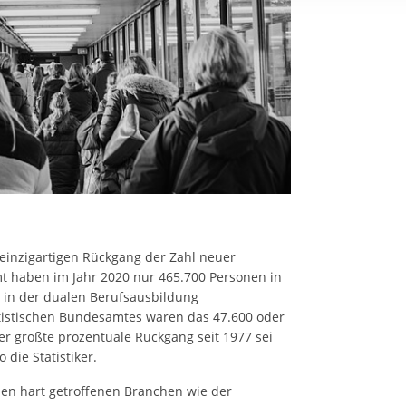
rstreckt sich nicht auf notwendige Cookies, die erforderlich zur B
n und somit gewünschten Website-Funktionen sind. Diese Cooki
ressen und daher unabhängig von einer Einwilligung.
 einzigartigen Rückgang der Zahl neuer
t haben im Jahr 2020 nur 465.700 Personen in
 in der dualen Berufsausbildung
tistischen Bundesamtes waren das 47.600 oder
Der größte prozentuale Rückgang seit 1977 sei
 die Statistiker.
en hart getroffenen Branchen wie der