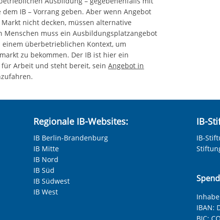
 betrieblichen Ausbildung – gegebenenfalls mit
e dem IB – Vorrang geben. Aber wenn Angebot
Markt nicht decken, müssen alternative
en Menschen muss ein Ausbildungsplatzangebot
n einem überbetrieblichen Kontext, um
markt zu bekommen. Der IB ist hier ein
ür Arbeit und steht bereit, sein
Angebot in
hzufahren.
Regionale IB-Websites:
IB-St
IB Berlin-Brandenburg
IB-Stif
IB Mitte
Stiftu
IB Nord
IB Süd
Spend
IB Südwest
IB West
Inhaber
IBAN:
D
BIC:
CO