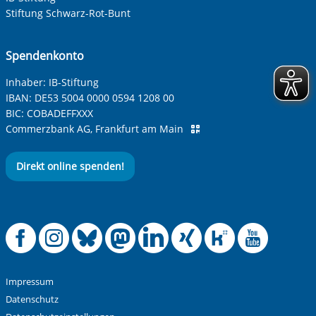
Stiftung Schwarz-Rot-Bunt
Spendenkonto
Inhaber: IB-Stiftung
IBAN:
DE53 5004 0000 0594 1208 00
BIC:
COBADEFFXXX
Commerzbank AG, Frankfurt am Main
Direkt online spenden!
Offizielle Facebook
Offizielle Instag
Offizielle Blue
Offizielle M
Offizielle
Offiziel
Offiz
Off
Impressum
Datenschutz