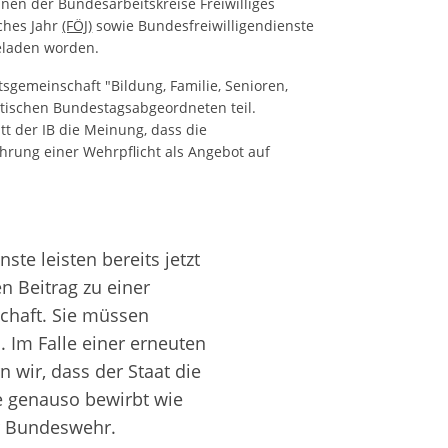
nnen der Bundesarbeitskreise Freiwilliges
sches Jahr
(FÖJ)
sowie Bundesfreiwilligendienste
geladen worden.
sgemeinschaft "Bildung, Familie, Senioren,
tischen Bundestagsabgeordneten teil.
t der IB die Meinung, dass die
ührung einer Wehrpflicht als Angebot auf
.
nste leisten bereits jetzt
 Beitrag zu einer
schaft. Sie müssen
 Im Falle einer erneuten
n wir, dass der Staat die
te genauso bewirbt wie
r Bundeswehr.