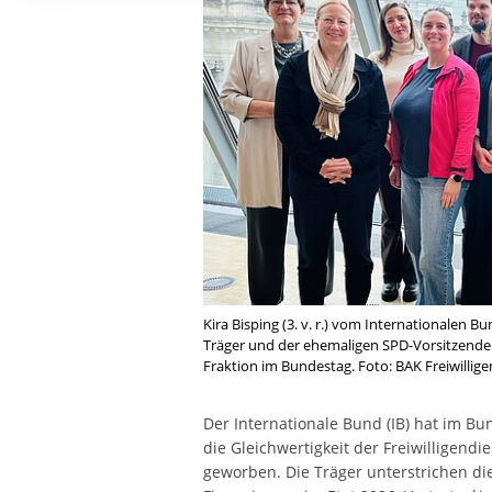
Ihre etwaige Einwilligung e
der von Ihnen aufgerufene
aufgrund berechtigter Inte
Kira Bisping (3. v. r.) vom Internationalen Bu
Träger und der ehemaligen SPD-Vorsitzenden 
Fraktion im Bundestag. Foto: BAK Freiwillig
Der Internationale Bund (IB) hat im 
die Gleichwertigkeit der Freiwilligend
geworben. Die Träger unterstrichen di