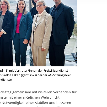
rstreckt sich nicht auf notwendige Cookies, die erforderlich zur B
n und somit gewünschten Website-Funktionen sind. Diese Cooki
ressen und daher unabhängig von einer Einwilligung.
nd (IB) mit Vertreter*innen der Freiwilligendienst-
Saskia Esken (ganz links) bei der AG-Sitzung ihrer
endienste
Bundestag gemeinsam mit weiteren Verbänden für
ienste mit einer möglichen Wehrpflicht
e Notwendigkeit einer stabilen und besseren