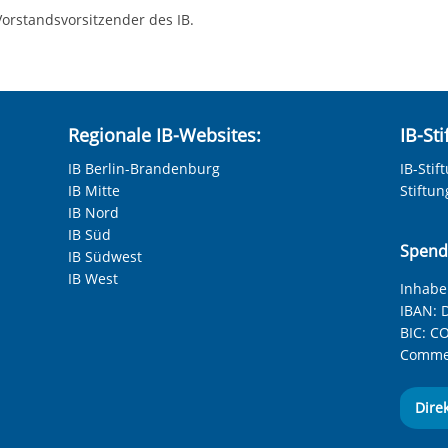
Vorstandsvorsitzender des IB.
Regionale IB-Websites:
IB-St
IB Berlin-Brandenburg
IB-Stif
IB Mitte
Stiftu
IB Nord
IB Süd
Spend
IB Südwest
IB West
Inhaber
IBAN:
D
BIC:
CO
Commer
Dire