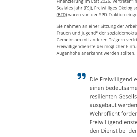
Finanzierung im Etat 2026. Vertreter*i
Soziales Jahr
(FSJ)
, Freiwilliges Ökologi
(BFD)
waren von der SPD-Fraktion ein
Sie nahmen an einer Sitzung der Arbeit
Frauen und Jugend" der sozialdemokra
Gemeinsam mit anderen Trägern vertrit
Freiwilligendienste bei möglicher Einf
Augenhöhe anerkannt werden sollten
Die Freiwilligendie
einen bedeutsamen
resilienten Gesell
ausgebaut werden.
Wehrpflicht forder
Freiwilligendiens
den Dienst bei de