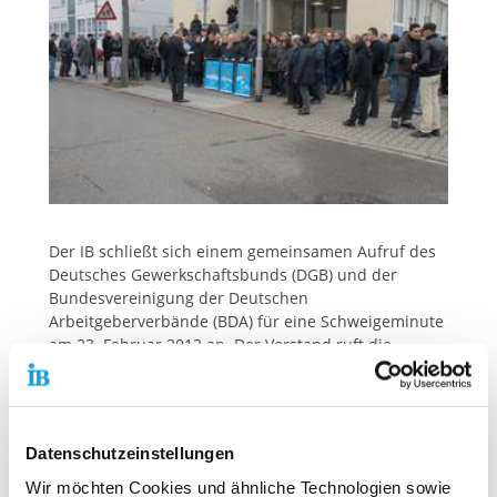
Der IB schließt sich einem gemeinsamen Aufruf des
Deutsches Gewerkschaftsbunds (DGB) und der
Bundesvereinigung der Deutschen
Arbeitgeberverbände (BDA) für eine Schweigeminute
am 23. Februar 2012 an. Der Vorstand ruft die
Mitarbeiterinnen und Mitarbeiter des IB dazu auf,
um 12 Uhr in der Arbeit innezuhalten und der Opfer
rechtsextremistischer Gewalt zu gedenken. An
diesem Tag wird dieser Menschen zeitgleich auch in
Datenschutzeinstellungen
einem Staatsakt der Verfassungsorgane des Bundes
in Berlin gedacht.
Wir möchten Cookies und ähnliche Technologien sowie