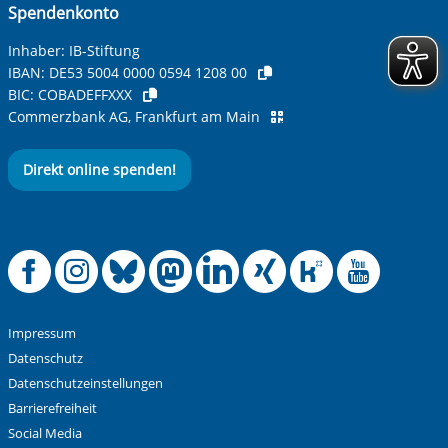
Spendenkonto
Inhaber: IB-Stiftung
IBAN:
DE53 5004 0000 0594 1208 00
BIC:
COBADEFFXXX
Commerzbank AG, Frankfurt am Main
Direkt online spenden!
Offizielle Facebook
Offizielle Instag
Offizielle Blue
Offizielle M
Offizielle
Offiziel
Offiz
Off
Impressum
Datenschutz
Datenschutzeinstellungen
Barrierefreiheit
Social Media