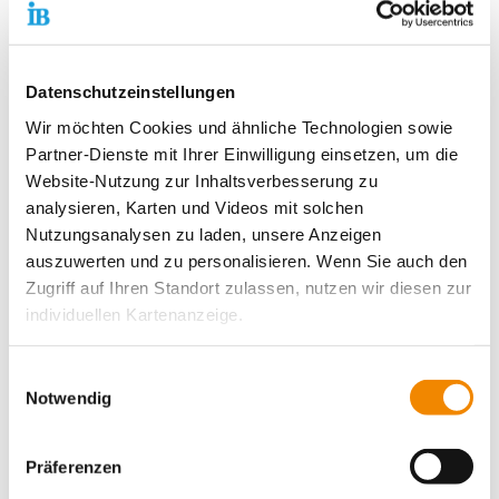
60389 Frankfurt /M.,
Tel.: 069-94545-245
Marion.Reinhardt@internationaler-bund.de
Datenschutzeinstellungen
Wir möchten Cookies und ähnliche Technologien sowie
Kontaktdaten unseres Presseteams
Partner-Dienste mit Ihrer Einwilligung einsetzen, um die
Dirk Altbürger
Website-Nutzung zur Inhaltsverbesserung zu
Pressesprecher
analysieren, Karten und Videos mit solchen
Telefon:
+49 69 94545-107
Nutzungsanalysen zu laden, unsere Anzeigen
E-Mail schreiben
auszuwerten und zu personalisieren. Wenn Sie auch den
Matthias Schwerdtfeger
Zugriff auf Ihren Standort zulassen, nutzen wir diesen zur
Stellvertretender Pressesprecher
individuellen Kartenanzeige.
Telefon:
+49 69 94545-108
E-Mail schreiben
Soweit es für diese Zwecke erforderlich ist, erhalten
Einwilligungsauswahl
unsere Partner Daten wie Ihre IP-Adresse und
Notwendig
Angelika Bieck
verarbeiten diese zusammen mit Daten von anderen
Stellvertretende Pressesprecherin
Websites. Die Partner erkennen mitunter auch, wenn Sie
Telefon:
+49 69 94545-126
Präferenzen
zum Website-Besuch verschiedene Geräte verwenden,
E-Mail schreiben