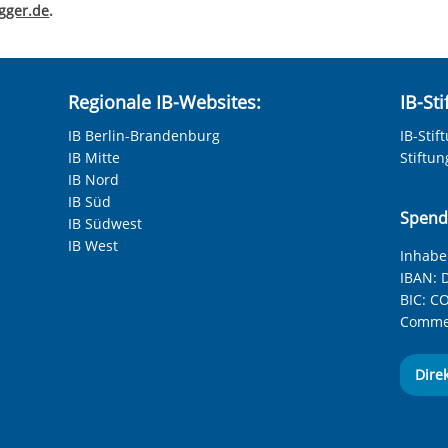
gger.de
.
Regionale IB-Websites:
IB-St
IB Berlin-Brandenburg
IB-Stif
IB Mitte
Stiftu
IB Nord
IB Süd
Spend
IB Südwest
IB West
Inhaber
IBAN:
D
BIC:
CO
Commer
Dire