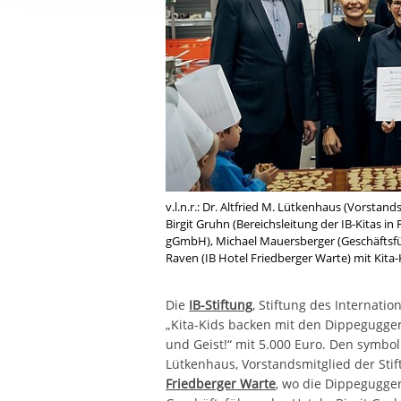
Ihre etwaige Einwilligung e
der von Ihnen aufgerufene
aufgrund berechtigter Inte
v.l.n.r.: Dr. Altfried M. Lütkenhaus (Vorstan
Birgit Gruhn (Bereichsleitung der IB-Kitas in
gGmbH), Michael Mauersberger (Geschäftsfü
Raven (IB Hotel Friedberger Warte) mit Kita-
Die
IB-Stiftung
, Stiftung des Internatio
„Kita-Kids backen mit den Dippegugger
und Geist!“ mit 5.000 Euro. Den symbol
Lütkenhaus, Vorstandsmitglied der Sti
Friedberger Warte
, wo die Dippegugge