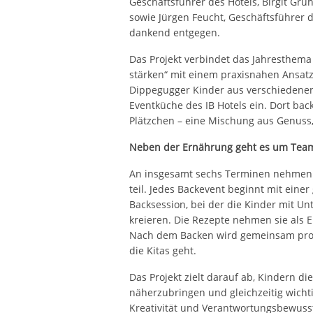
Geschäftsführer des Hotels, Birgit Gru
sowie Jürgen Feucht, Geschäftsführer 
dankend entgegen.
Das Projekt verbindet das Jahresthema 
stärken“ mit einem praxisnahen Ansatz
Dippegugger Kinder aus verschiedenen
Eventküche des IB Hotels ein. Dort ba
Plätzchen – eine Mischung aus Genuss
Neben der Ernährung geht es um Teama
An insgesamt sechs Terminen nehmen bi
teil. Jedes Backevent beginnt mit eine
Backsession, bei der die Kinder mit Un
kreieren. Die Rezepte nehmen sie als 
Nach dem Backen wird gemeinsam probi
die Kitas geht.
Das Projekt zielt darauf ab, Kindern 
näherzubringen und gleichzeitig wicht
Kreativität und Verantwortungsbewussts