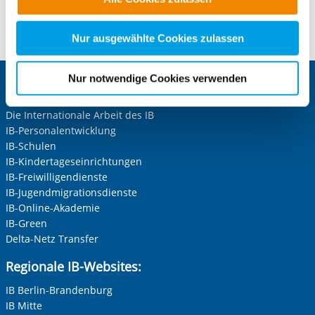
alle Cookie-Kategorien auswählen. Sie können mittels
Kontaktformular öffnen
nachfolgender Buttons über Ihre Einwilligung für diese
Zwecke entscheiden und Ihre erteilte Einwilligung stets
Nur ausgewählte Cookies zulassen
für die Zukunft widerrufen. Bitte beachten Sie: Ihre
etwaige Einwilligung erstreckt sich nicht auf notwendige
Nur notwendige Cookies verwenden
Cookies, die erforderlich zur Bereitstellung der von Ihnen
Zentrale IB-Websites:
aufgerufenen und somit gewünschten Website-
Die Internationale Arbeit des IB
Funktionen sind. Diese Cookies setzen wir aufgrund
IB-Personalentwicklung
berechtigter Interessen und daher unabhängig von einer
IB-Schulen
Einwilligung.
IB-Kindertageseinrichtungen
IB-Freiwilligendienste
IB-Jugendmigrationsdienste
IB-Online-Akademie
IB-Green
Delta-Netz Transfer
Regionale IB-Websites:
IB Berlin-Brandenburg
IB Mitte