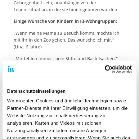
Geborgenheit sein, unabhängig von der
Lebenssituation, in die sie hineingeboren wurden.
Einige Wünsche von Kindern in IB-Wohngruppen:
„Wenn meine Mama zu Besuch kommt, möchte ich
mit ihr in den Zoo gehen. Das wünsche ich mir.“
(Lina, 6 Jahre)
„Mir fehlen immer coole Stifte und Bastelsachen.“
(Leonie, 6 Jahre)
„Manche Comics sind schon so alt, dass ich sie nicht
mehr richtig lesen kann.“ (Noah, 10 Jahre)
Datenschutzeinstellungen
„Die IB-Stiftung sorgt mit ihrer Aktion dafür, dass es
Wir möchten Cookies und ähnliche Technologien sowie
doch noch möglich ist, diesen jungen Menschen an
Partner-Dienste mit Ihrer Einwilligung einsetzen, um die
Weihnachten eine besondere Freude zu machen.
Website-Nutzung zur Inhaltsverbesserung zu
Dazu bitte ich Sie um Ihre Mithilfe. Mit einer
Spende
können Sie noch dafür sorgen, dass Kinder und
analysieren, Karten und Videos mit solchen
Jugendliche Geschenke bekommen. Vielen herzlichen
Nutzungsanalysen zu laden, unsere Anzeigen
Dank!“, sagt Thiemo Fojkar, Vorstandsvorsitzender
auszuwerten und zu personalisieren. Wenn Sie auch den