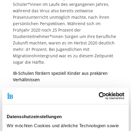
Schüler*innen im Laufe des vergangenen Jahres,
während das Virus also bereits zeitweise
Präsenzunterricht unmöglich machte, nach ihren
persönlichen Perspektiven. Während sich im
Frühjahr 2020 noch 25 Prozent der
Studienteilnehmer*innen Sorgen um ihre berufliche
Zukunft machten, waren es im Herbst 2020 deutlich
mehr: 41 Prozent. Bei Jugendlichen mit
Migrationshintergrund war es zu diesem Zeitpunkt
sogar die Hälfte.
IB-Schulen fördern speziell Kinder aus prekären
Verhältnissen
Ähnlich sehen die Zahlen aus, wenn man die
Schüler*innen danach trennt, ob die Eltern einen
Hochschulabschluss haben. Akademiker-Kinder
machten sich im Herbst zu 38 Prozent Sorgen um
ihren Berufsweg, unter allen anderen lag der Wert
Datenschutzeinstellungen
bei 45 Prozent. Anfang 2020 lagen diese beiden
Wir möchten Cookies und ähnliche Technologien sowie
Gruppen mit 26 und 25 Prozent noch fast gleichauf.