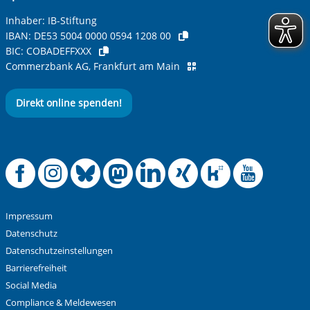
Inhaber: IB-Stiftung
IBAN:
DE53 5004 0000 0594 1208 00
BIC:
COBADEFFXXX
Commerzbank AG, Frankfurt am Main
Direkt online spenden!
Offizielle Facebook
Offizielle Instag
Offizielle Blue
Offizielle M
Offizielle
Offiziel
Offiz
Off
Impressum
Datenschutz
Datenschutzeinstellungen
Barrierefreiheit
Social Media
Compliance & Meldewesen