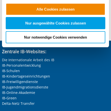
Telefon:
+49 69 94545-126
Funktionen für diese Zwecke aktiviert sind, müssen Sie
E-Mail schreiben
Alle Cookies zulassen
alle Cookie-Kategorien auswählen. Sie können mittels
nachfolgender Buttons über Ihre Einwilligung für diese
Zwecke entscheiden und Ihre erteilte Einwilligung stets
Nur ausgewählte Cookies zulassen
Kontaktformular öffnen
für die Zukunft widerrufen. Bitte beachten Sie: Ihre
etwaige Einwilligung erstreckt sich nicht auf notwendige
Nur notwendige Cookies verwenden
Cookies, die erforderlich zur Bereitstellung der von Ihnen
aufgerufenen und somit gewünschten Website-
Zentrale IB-Websites:
Funktionen sind. Diese Cookies setzen wir aufgrund
berechtigter Interessen und daher unabhängig von einer
Die Internationale Arbeit des IB
Einwilligung.
IB-Personalentwicklung
IB-Schulen
IB-Kindertageseinrichtungen
IB-Freiwilligendienste
IB-Jugendmigrationsdienste
IB-Online-Akademie
IB-Green
Delta-Netz Transfer