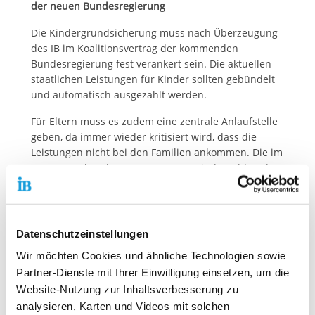
der neuen Bundesregierung
Die Kindergrundsicherung muss nach Überzeugung
des IB im Koalitionsvertrag der kommenden
Bundesregierung fest verankert sein. Die aktuellen
staatlichen Leistungen für Kinder sollten gebündelt
und automatisch ausgezahlt werden.
Für Eltern muss es zudem eine zentrale Anlaufstelle
geben, da immer wieder kritisiert wird, dass die
Leistungen nicht bei den Familien ankommen. Die im
Moment geltenden Hartz-IV-Sätze, Kindergeld und
sonstige Förderungen für Kinder und Jugendliche
sind darüber hinaus zu niedrig. Rund 2,8 Millionen
Kinder und Jugendliche in Deutschland leben derzeit
von staatlichen Hilfen. Bei 1,6 Millionen von ihnen ist
Datenschutzeinstellungen
dies sogar so, obwohl die Eltern berufstätig sind.
Wir möchten Cookies und ähnliche Technologien sowie
Der Internationale Bund ist Mitglied der Nationalen
Partner-Dienste mit Ihrer Einwilligung einsetzen, um die
Armutskonferenz (NAK). Thiemo Fojkar,
Website-Nutzung zur Inhaltsverbesserung zu
Vorstandsvorsitzender des IB und NAK-Delegierter:
analysieren, Karten und Videos mit solchen