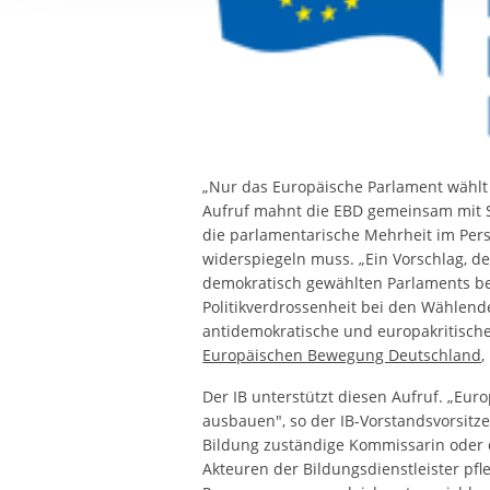
Ihre etwaige Einwilligung e
der von Ihnen aufgerufene
aufgrund berechtigter Inte
„Nur das Europäische Parlament wählt 
Aufruf mahnt die EBD gemeinsam mit 
die parlamentarische Mehrheit im Per
widerspiegeln muss. „Ein Vorschlag, d
demokratisch gewählten Parlaments ber
Politikverdrossenheit bei den Wähle
antidemokratische und europakritische 
Europäischen Bewegung Deutschland
,
Der IB unterstützt diesen Aufruf. „Eu
ausbauen", so der IB-Vorstandsvorsit
Bildung zuständige Kommissarin oder 
Akteuren der Bildungsdienstleister pfleg