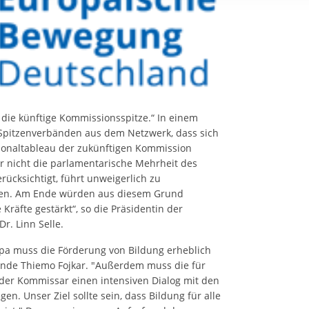
rstreckt sich nicht auf notwendige Cookies, die erforderlich zur B
n und somit gewünschten Website-Funktionen sind. Diese Cooki
ressen und daher unabhängig von einer Einwilligung.
die künftige Kommissionsspitze.“ In einem
Spitzenverbänden aus dem Netzwerk, dass sich
sonaltableau der zukünftigen Kommission
er nicht die parlamentarische Mehrheit des
ücksichtigt, führt unweigerlich zu
nden. Am Ende würden aus diesem Grund
Kräfte gestärkt“, so die Präsidentin der
 Dr. Linn Selle.
ropa muss die Förderung von Bildung erheblich
zende Thiemo Fojkar. "Außerdem muss die für
der Kommissar einen intensiven Dialog mit den
en. Unser Ziel sollte sein, dass Bildung für alle