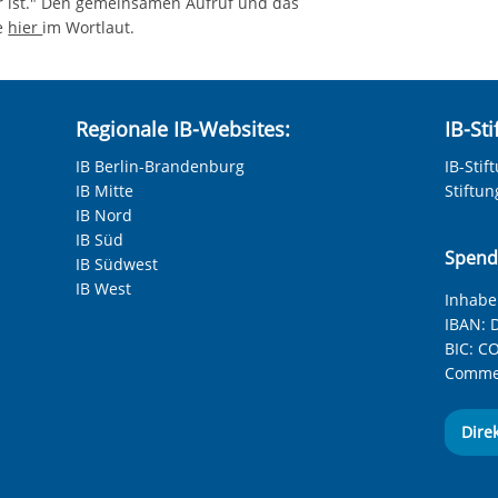
r ist." Den gemeinsamen Aufruf und das
ie
hier
im Wortlaut.
Regionale IB-Websites:
IB-St
IB Berlin-Brandenburg
IB-Stif
IB Mitte
Stiftu
IB Nord
IB Süd
Spend
IB Südwest
IB West
Inhaber
IBAN:
D
BIC:
CO
Commer
Dire