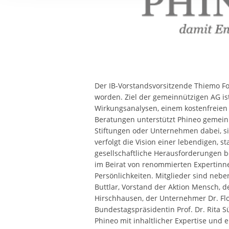
Ihre etwaige Einwilligung e
der von Ihnen aufgerufene
aufgrund berechtigter Inte
Der IB-Vorstandsvorsitzende Thiemo Fo
worden. Ziel der gemeinnützigen AG ist 
Wirkungsanalysen, einem kostenfreien
Beratungen unterstützt Phineo gemein
Stiftungen oder Unternehmen dabei, si
verfolgt die Vision einer lebendigen, st
gesellschaftliche Herausforderungen b
im Beirat von renommierten Expertin
Persönlichkeiten. Mitglieder sind neb
Buttlar, Vorstand der Aktion Mensch, de
Hirschhausen, der Unternehmer Dr. Fl
Bundestagspräsidentin Prof. Dr. Rita Sü
Phineo mit inhaltlicher Expertise und