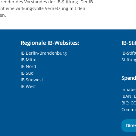
itzender des Vorstandes der
IB-Stiftung
. Der IB
nt eine wirkungsvolle Vernetzung mit den
en.
Regionale IB-Websites:
IB-St
IB Berlin-Brandenburg
IB-Stif
IB Mitte
Stiftu
IB Nord
IB Süd
Spend
IB Südwest
IB West
Inhaber
IBAN:
D
BIC:
CO
Commer
Dire