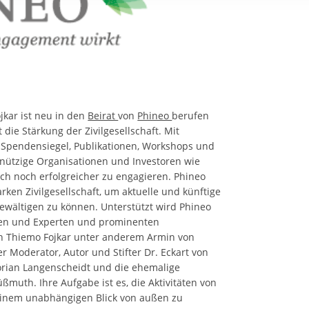
rstreckt sich nicht auf notwendige Cookies, die erforderlich zur B
n und somit gewünschten Website-Funktionen sind. Diese Cooki
ressen und daher unabhängig von einer Einwilligung.
jkar ist neu in den
Beirat
von
Phineo
berufen
die Stärkung der Zivilgesellschaft. Mit
 Spendensiegel, Publikationen, Workshops und
nützige Organisationen und Investoren wie
ch noch erfolgreicher zu engagieren. Phineo
arken Zivilgesellschaft, um aktuelle und künftige
ewältigen zu können. Unterstützt wird Phineo
nen und Experten und prominenten
en Thiemo Fojkar unter anderem Armin von
r Moderator, Autor und Stifter Dr. Eckart von
orian Langenscheidt und die ehemalige
ßmuth. Ihre Aufgabe ist es, die Aktivitäten von
 einem unabhängigen Blick von außen zu