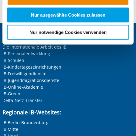
Kontaktformular öffnen
nachfolgender Buttons über Ihre Einwilligung für diese
Zwecke entscheiden und Ihre erteilte Einwilligung stets
Nur ausgewählte Cookies zulassen
für die Zukunft widerrufen. Bitte beachten Sie: Ihre
etwaige Einwilligung erstreckt sich nicht auf notwendige
Nur notwendige Cookies verwenden
Zentrale IB-Websites:
Cookies, die erforderlich zur Bereitstellung der von Ihnen
aufgerufenen und somit gewünschten Website-
Die Internationale Arbeit des IB
Funktionen sind. Diese Cookies setzen wir aufgrund
IB-Personalentwicklung
berechtigter Interessen und daher unabhängig von einer
IB-Schulen
Einwilligung.
IB-Kindertageseinrichtungen
IB-Freiwilligendienste
IB-Jugendmigrationsdienste
IB-Online-Akademie
IB-Green
Delta-Netz Transfer
Regionale IB-Websites:
IB Berlin-Brandenburg
IB Mitte
IB Nord