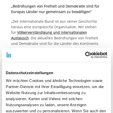
„Bedrohungen von Freiheit und Demokratie sind für
Europas Länder nur gemeinsam zu bewältigen“
„Der Internationale Bund ist aus seiner Geschichte
heraus eine europäische Organisation. Wir stehen
für
Völkerverständigung und internationalen
Austausch
. Die aktuellen Bedrohungen von Freiheit
und Demokratie sind für die Länder des Kontinents
nur gemeinsam zu bewältigen. Deshalb bekennt sich
der IB zu seiner Mitgliedschaft in der Europäischen
Bewegung Deutschland. Dies ist auch der Grund,
warum wir froh sind, weiter in deren Vorstand
vertreten zu sein“, betont Thiemo Fojkar.
Datenschutzeinstellungen
Wir möchten Cookies und ähnliche Technologien sowie
Die deutsche Unterorganisation der internationalen
Europäischen Bewegung wurde am 13. Juni 1949
Partner-Dienste mit Ihrer Einwilligung einsetzen, um die
gegründet. Die Idee dazu war nach dem Zweiten
Website-Nutzung zur Inhaltsverbesserung zu
Weltkrieg entstanden und hatte sich der Förderung
analysieren, Karten und Videos mit solchen
der europäischen Integration verschrieben. IB-
Nutzungsanalysen zu laden, unsere Anzeigen
Mitgründer Carlo Schmid war der erste Vorsitzende
auszuwerten und zu personalisieren. Wenn Sie auch den