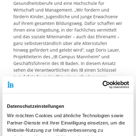
Gesundheitsberufe und eine Hochschule für
Wirtschaft und Management. „Wir fordern und
fördern Kinder, Jugendliche und junge Erwachsene
auf ihrem gesamten Bildungsweg. Dafür schaffen wir
ihnen eine Umgebung, in der Fachliches vermittelt
und das soziale Miteinander – auch das Ehrenamt –
ganz selbstverständlich über alle Altersstufen
hinweg gefördert und gelebt wird“, sagt Doris Lauer,
Projektleiterin des „IB Campus Mannheim“ und
Geschäftsführerin des IB Baden. In diesem Ansatz
sehen die Verantwortlichen des IB einen Schlüssel
zum Erfolg für zukünftige Herausforderungen.
„Eigene Stärken entdecken und weiter entwickeln, in
einer Gemeinschaft von Kindern, Schülern,
Studierenden und Lehrkräften über Milieugrenzen
hinweg interagieren und ein Bewusstsein für die
Datenschutzeinstellungen
Bedürfnisse anderer zu entwickeln – darin sehen wir
Wir möchten Cookies und ähnliche Technologien sowie
zentrale Kompetenzen, die wir den Kindern,
Partner-Dienste mit Ihrer Einwilligung einsetzen, um die
Jugendlichen und jungen Erwachsenen neben einem
hohen Bildungsniveau als Rüstzeug mit auf ihren
Website-Nutzung zur Inhaltsverbesserung zu