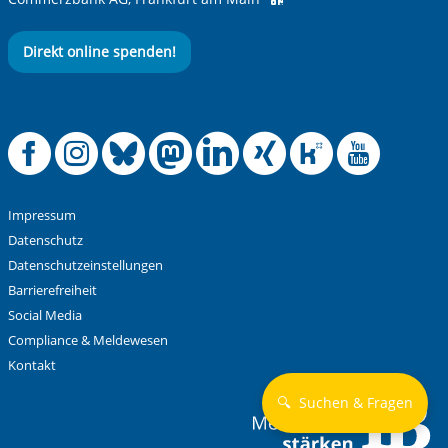
Direkt online spenden!
Offizielle Facebook
Offizielle Instag
Offizielle Blue
Offizielle M
Offizielle
Offiziel
Offiz
Off
Impressum
Datenschutz
Datenschutzeinstellungen
Barrierefreiheit
Social Media
Compliance & Meldewesen
Kontakt
🔍
Suchen & Fragen