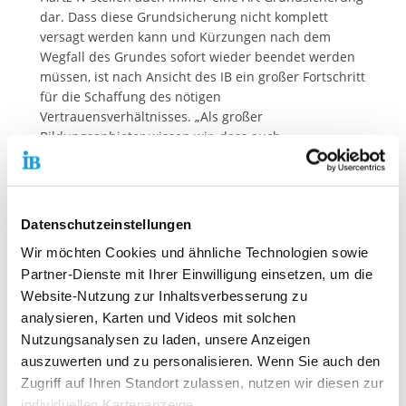
dar. Dass diese Grundsicherung nicht komplett
versagt werden kann und Kürzungen nach dem
Wegfall des Grundes sofort wieder beendet werden
müssen, ist nach Ansicht des IB ein großer Fortschritt
für die Schaffung des nötigen
Vertrauensverhältnisses. „Als großer
Bildungsanbieter wissen wir, dass auch
Fördermaßnahmen immer individuell angepasst
werden müssen“, bestätigt Petra Merkel. „Das heißt,
dass alle Beteiligten auch immer genau hinschauen
müssen, warum aus Sicht der Mitarbeiter*innen der
Datenschutzeinstellungen
Bundesagentur für Arbeit eine Kürzung des
Wir möchten Cookies und ähnliche Technologien sowie
Arbeitslosengeld II in Frage kommt. In vielen Fällen
Partner-Dienste mit Ihrer Einwilligung einsetzen, um die
kann man die Förderangebote sicher so gestalten,
dass sie auch angenommen werden. Der IB steht als
Website-Nutzung zur Inhaltsverbesserung zu
Ansprechpartner auch in diesem Bereich gerne zur
analysieren, Karten und Videos mit solchen
Verfügung“, so Merkel.
Nutzungsanalysen zu laden, unsere Anzeigen
auszuwerten und zu personalisieren. Wenn Sie auch den
Zugriff auf Ihren Standort zulassen, nutzen wir diesen zur
Kontaktdaten unseres Presseteams
individuellen Kartenanzeige.