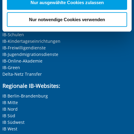
Zwecke entscheiden und Ihre erteilte Einwilligung stets
Nur ausgewählte Cookies zulassen
für die Zukunft widerrufen. Bitte beachten Sie: Ihre
Zentrale IB-Websites:
etwaige Einwilligung erstreckt sich nicht auf notwendige
Nur notwendige Cookies verwenden
Die Internationale Arbeit des IB
Cookies, die erforderlich zur Bereitstellung der von Ihnen
IB-Personalentwicklung
aufgerufenen und somit gewünschten Website-
IB-Schulen
Funktionen sind. Diese Cookies setzen wir aufgrund
IB-Kindertageseinrichtungen
berechtigter Interessen und daher unabhängig von einer
IB-Freiwilligendienste
Einwilligung.
IB-Jugendmigrationsdienste
IB-Online-Akademie
IB-Green
Delta-Netz Transfer
Regionale IB-Websites:
IB Berlin-Brandenburg
IB Mitte
IB Nord
IB Süd
IB Südwest
IB West