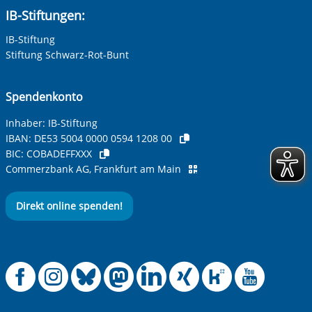
IB-Stiftungen:
IB-Stiftung
Stiftung Schwarz-Rot-Bunt
Spendenkonto
Inhaber: IB-Stiftung
IBAN:
DE53 5004 0000 0594 1208 00
BIC:
COBADEFFXXX
Commerzbank AG, Frankfurt am Main
Direkt online spenden!
Offizielle Facebook
Offizielle Instag
Offizielle Blue
Offizielle M
Offizielle
Offiziel
Offiz
Off