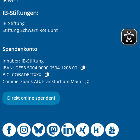
IB West
IB-Stiftungen:
IB-Stiftung
Stiftung Schwarz-Rot-Bunt
Spendenkonto
Inhaber: IB-Stiftung
IBAN:
DE53 5004 0000 0594 1208 00
BIC:
COBADEFFXXX
Commerzbank AG, Frankfurt am Main
Direkt online spenden!
Offizielle Facebook
Offizielle Instag
Offizielle Blue
Offizielle M
Offizielle
Offiziel
Offiz
Off