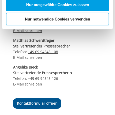
Kontaktdaten unseres Presseteams
Zwecke entscheiden und Ihre erteilte Einwilligung stets
Nur ausgewählte Cookies zulassen
für die Zukunft widerrufen. Bitte beachten Sie: Ihre
Dirk Altbürger
etwaige Einwilligung erstreckt sich nicht auf notwendige
Pressesprecher
Nur notwendige Cookies verwenden
Cookies, die erforderlich zur Bereitstellung der von Ihnen
Telefon:
+49 69 94545-107
aufgerufenen und somit gewünschten Website-
E-Mail schreiben
Funktionen sind. Diese Cookies setzen wir aufgrund
Matthias Schwerdtfeger
berechtigter Interessen und daher unabhängig von einer
Stellvertretender Pressesprecher
Einwilligung.
Telefon:
+49 69 94545-108
E-Mail schreiben
Angelika Bieck
Stellvertretende Pressesprecherin
Telefon:
+49 69 94545-126
E-Mail schreiben
Kontaktformular öffnen