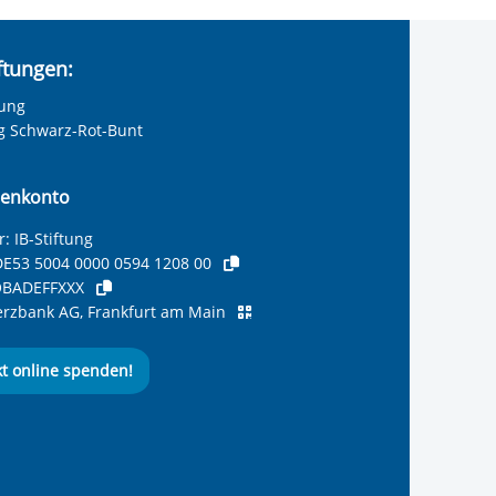
iftungen:
tung
ng Schwarz-Rot-Bunt
enkonto
: IB-Stiftung
E53 5004 0000 0594 1208 00
BADEFFXXX
zbank AG, Frankfurt am Main
kt online spenden!
ernationalen Bund
 Internationalen Bund
 Internationalen Bund
 des Internationalen B
e des Internationalen 
 des Internationalen Bu
Seite des International
ube-Kanal des Internat