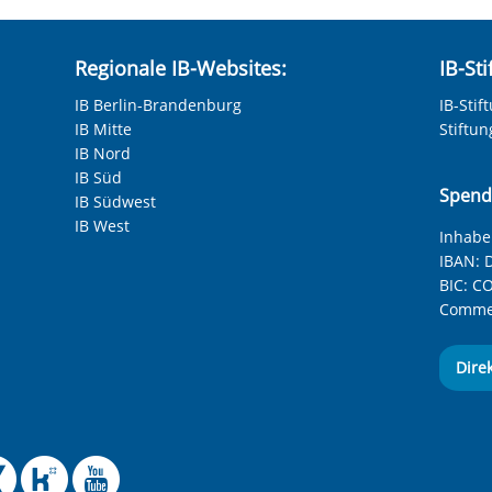
Regionale IB-Websites:
IB-St
IB Berlin-Brandenburg
IB-Stif
IB Mitte
Stiftu
IB Nord
IB Süd
Spend
IB Südwest
IB West
Inhaber
IBAN:
D
BIC:
CO
Commer
Dire
 Facebook-Seite des Int
le Instagram-Seite des
elle BlueSky-Seite des
izielle Mastodon-Seite
ffizielle LinkedIn-Seit
Offizielle Xing-Seite
Offizielle Kununu-
Offizieller YouT