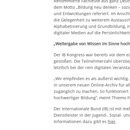
Renommierte Fachleute aus ganz Deuts
dem Motto „Bildung neu denken – sozial
und Entwicklungen referiert. Im Ansc
die Gelegenheit zu weiterem Austausch
Alphabetisierung und Grundbildung, in
digitaler Medien auf die Persönlichke
„Weitergabe von Wissen im Sinne hoch
Der IB Kongress war bereits vor dem e
gestoßen. Die Teilnehmerzahl übersti
letztlich bei der rein digitalen Veranst
„Wir empfinden es als äußerst wichtig,
in unserem neuen Online-Archiv für all
zugänglich zu machen. So funktioniert
hochwertiger Bildung“, meint Thiemo Fo
Der Internationale Bund (IB) ist mit m
Dienstleister in der Jugend-, Sozial- u
Informationen dazu gibt es
hier
.