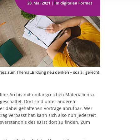
rstreckt sich nicht auf notwendige Cookies, die erforderlich zur B
n und somit gewünschten Website-Funktionen sind. Diese Cooki
ressen und daher unabhängig von einer Einwilligung.
ress zum Thema „Bildung neu denken – sozial, gerecht,
nline-Archiv mit umfangreichen Materialien zu
geschaltet. Dort sind unter anderem
er dabei gehaltenen Vorträge abrufbar. Wer
rag verpasst hat, kann sich also nun jederzeit
sverständnis des IB ist dort zu finden. Zum