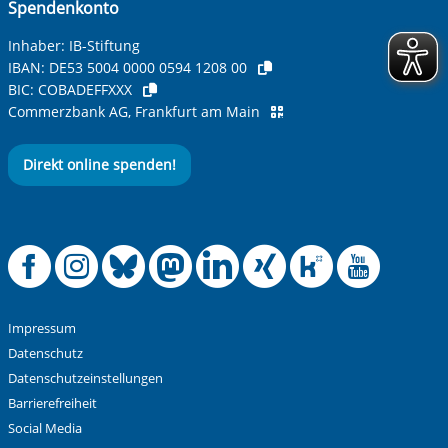
Spendenkonto
Inhaber: IB-Stiftung
IBAN:
DE53 5004 0000 0594 1208 00
BIC:
COBADEFFXXX
Commerzbank AG, Frankfurt am Main
Direkt online spenden!
Offizielle Facebook
Offizielle Instag
Offizielle Blue
Offizielle M
Offizielle
Offiziel
Offiz
Off
Impressum
Datenschutz
Datenschutzeinstellungen
Barrierefreiheit
Social Media