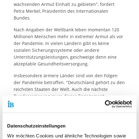
wachsenden Armut Einhalt zu gebieten", fordert
Petra Merkel, Präsidentin des Internationalen
Bundes.
Nach Angaben der Weltbank leben momentan 120
Millionen Menschen mehr in extremer Armut als vor
der Pandemie. In vielen Ländern gibt es keine
sozialen Sicherungssysteme oder andere
Unterstützungsleistungen, geschweige denn eine
akzeptable Gesundheitsversorgung.
Insbesondere ärmere Länder sind von den Folgen
der Pandemie betroffen. "Deutschland gehört zu den
reichsten Staaten der Welt. Auch die nächste
Bundesregierung muss dieses Engagement
fortsetzen und ein deutliches Signal aussenden, dass
sie ihre Solidarität mit den Entwicklungsländern
auch während der Pandemie zeigt. Der EZ-Haushalt
für das Jahr 2022 sollte mindestens auf dem Niveau
Datenschutzeinstellungen
von 2021 gehalten werden, mit einer Höhe von rund
Wir möchten Cookies und ähnliche Technologien sowie
12,4 Milliarden Euro", erklärt Petra Merkel.