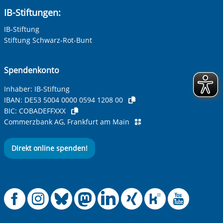
IB-Stiftungen:
IB-Stiftung
Stiftung Schwarz-Rot-Bunt
Spendenkonto
Inhaber: IB-Stiftung
IBAN:
DE53 5004 0000 0594 1208 00
BIC:
COBADEFFXXX
Commerzbank AG, Frankfurt am Main
Direkt online spenden!
Offizielle Facebook
Offizielle Instag
Offizielle Blue
Offizielle M
Offizielle
Offiziel
Offiz
Off