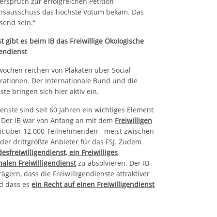
erspruch zur erfolgreichen Petition
ionsausschuss das höchste Votum bekam. Das
send sein.“
 gibt es beim IB das Freiwillige Ökologische
gendienst
ochen reichen von Plakaten über Social-
rationen. Der Internationale Bund und die
te bringen sich hier aktiv ein.
ienste sind seit 60 Jahren ein wichtiges Element
 Der IB war von Anfang an mit dem
Freiwilligen
eit über 12.000 Teilnehmenden - meist zwischen
 der drittgrößte Anbieter für das FSJ. Zudem
esfreiwilligendienst, ein Freiwilliges
nalen Freiwilligendienst
zu absolvieren. Der IB
gern, dass die Freiwilligendienste attraktiver
d dass es
ein Recht auf einen Freiwilligendienst