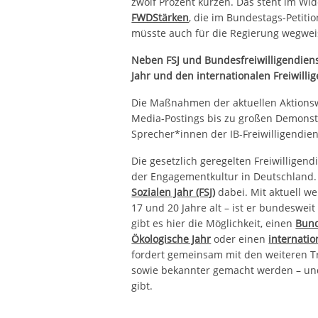
zwölf Prozent kürzen. Das steht im Wid
FWDStärken
, die im Bundestags-Petit
müsste auch für die Regierung wegwei
Neben FSJ und Bundesfreiwilligendienst
Jahr und den internationalen Freiwilli
Die Maßnahmen der aktuellen Aktionsw
Media-Postings bis zu großen Demonst
Sprecher*innen der IB-Freiwilligendiens
Die gesetzlich geregelten Freiwilligend
der Engagementkultur in Deutschland.
Sozialen Jahr (FSJ)
dabei. Mit aktuell w
17 und 20 Jahre alt – ist er bundesweit
gibt es hier die Möglichkeit, einen
Bund
Ökologische Jahr
oder einen
internatio
fordert gemeinsam mit den weiteren Trä
sowie bekannter gemacht werden – un
gibt.