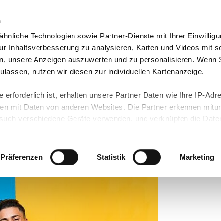
n
hnliche Technologien sowie Partner-Dienste mit Ihrer Einwilligu
orte & Angebote
Presse & Themen
Jobs & Karriere
r Inhaltsverbesserung zu analysieren, Karten und Videos mit s
n, unsere Anzeigen auszuwerten und zu personalisieren. Wenn 
 zulassen, nutzen wir diesen zur individuellen Kartenanzeige.
 erforderlich ist, erhalten unsere Partner Daten wie Ihre IP-Adr
Bund unterstützt
n mit Daten von anderen Websites. Die Partner erkennen mitun
uch verschiedene Geräte verwenden, und verknüpfen die Date
kann die Datenübertragung in Drittländer (insb. die USA) nicht
rt ist kein der EU gleichwertiges Datenschutzniveau gewährlei
ste"
hre Daten führen kann.
Präferenzen
Statistik
Marketing
 in unseren
Datenschutzhinweisen
und in unserer
Cookie-Über
site-Funktionen für diese Zwecke aktiviert sind, müssen Sie al
können mittels nachfolgender Buttons über Ihre Einwilligung für
 erteilte Einwilligung stets für die Zukunft widerrufen. Bitte be