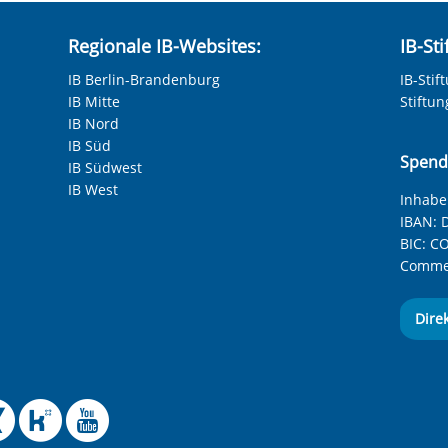
Regionale IB-Websites:
IB-St
IB Berlin-Brandenburg
IB-Stif
IB Mitte
Stiftu
IB Nord
IB Süd
Spend
IB Südwest
IB West
Inhaber
IBAN:
D
BIC:
CO
Commer
Dire
 Facebook-Seite des Int
le Instagram-Seite des
elle BlueSky-Seite des
izielle Mastodon-Seite
ffizielle LinkedIn-Seit
Offizielle Xing-Seite
Offizielle Kununu-
Offizieller YouT