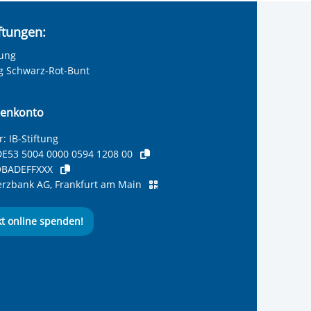
iftungen:
tung
ng Schwarz-Rot-Bunt
enkonto
: IB-Stiftung
E53 5004 0000 0594 1208 00
BADEFFXXX
zbank AG, Frankfurt am Main
kt online spenden!
ernationalen Bund
 Internationalen Bund
 Internationalen Bund
 des Internationalen B
e des Internationalen 
 des Internationalen Bu
Seite des International
ube-Kanal des Internat