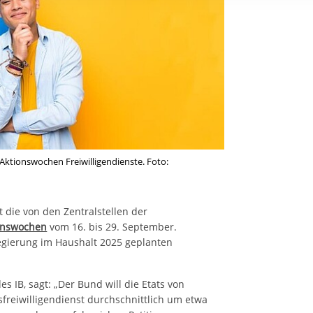
rstreckt sich nicht auf notwendige Cookies, die erforderlich zur B
n und somit gewünschten Website-Funktionen sind. Diese Cooki
ressen und daher unabhängig von einer Einwilligung.
 Aktionswochen Freiwilligendienste. Foto:
t die von den Zentralstellen der
onswochen
vom 16. bis 29. September.
egierung im Haushalt 2025 geplanten
s IB, sagt: „Der Bund will die Etats von
freiwilligendienst durchschnittlich um etwa